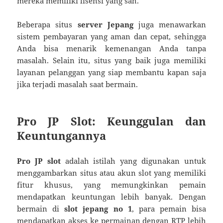
mereka memiliki lisensi yang sah.
Beberapa situs
server Jepang
juga menawarkan
sistem pembayaran yang aman dan cepat, sehingga
Anda bisa menarik kemenangan Anda tanpa
masalah. Selain itu, situs yang baik juga memiliki
layanan pelanggan yang siap membantu kapan saja
jika terjadi masalah saat bermain.
Pro JP Slot: Keunggulan dan
Keuntungannya
Pro JP slot
adalah istilah yang digunakan untuk
menggambarkan situs atau akun slot yang memiliki
fitur khusus, yang memungkinkan pemain
mendapatkan keuntungan lebih banyak. Dengan
bermain di
slot jepang no 1
, para pemain bisa
mendapatkan akses ke permainan dengan RTP lebih