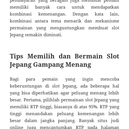
pembayaran yang beragam juga membuat pemain
memiliki banyak cara untuk mendapatkan
kombinasi kemenangan. Dengan kata lain,
kombinasi antara tema menarik dan mekanisme
permainan yang menguntungkan membuat slot
Jepang semakin diminati.
Tips Memilih dan Bermain Slot
Jepang Gampang Menang
Bagi para pemain yang ingin mencoba
keberuntungan di slot Jepang, ada beberapa hal
yang bisa diperhatikan agar peluang menang lebih
besar. Pertama, pilihlah permainan slot Jepang yang
memiliki RTP tinggi, biasanya di atas 95%. RTP yang
tinggi menandakan peluang kemenangan lebih
besar dalam jangka panjang. Banyak situs judi
online juga mencantumkan RTP pada halaman