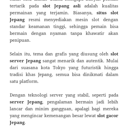
tertarik pada
slot Jepang asli
adalah kualitas
permainan yang terjamin. Biasanya,
situs slot
Jepang
resmi menyediakan mesin slot dengan
standar keamanan tinggi, sehingga pemain bisa
bermain dengan nyaman tanpa khawatir akan
penipuan.
Selain itu, tema dan grafis yang diusung oleh
slot
server Jepang
sangat menarik dan autentik. Mulai
dari suasana kota Tokyo yang futuristik hingga
tradisi khas Jepang, semua bisa dinikmati dalam
satu platform.
Dengan teknologi server yang stabil, seperti pada
server Jepang
, pengalaman bermain jadi lebih
lancar dan minim gangguan, apalagi bagi mereka
yang mengincar kemenangan besar lewat
slot gacor
Jepang
.