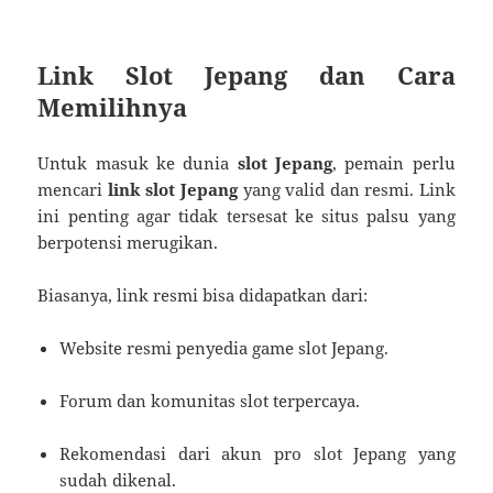
Link Slot Jepang dan Cara
Memilihnya
Untuk masuk ke dunia
slot Jepang
, pemain perlu
mencari
link slot Jepang
yang valid dan resmi. Link
ini penting agar tidak tersesat ke situs palsu yang
berpotensi merugikan.
Biasanya, link resmi bisa didapatkan dari:
Website resmi penyedia game slot Jepang.
Forum dan komunitas slot terpercaya.
Rekomendasi dari akun pro slot Jepang yang
sudah dikenal.