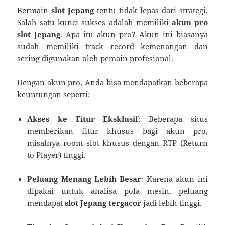
Bermain
slot Jepang
tentu tidak lepas dari strategi.
Salah satu kunci sukses adalah memiliki
akun pro
slot Jepang
. Apa itu akun pro? Akun ini biasanya
sudah memiliki track record kemenangan dan
sering digunakan oleh pemain profesional.
Dengan akun pro, Anda bisa mendapatkan beberapa
keuntungan seperti:
Akses ke Fitur Eksklusif
: Beberapa situs
memberikan fitur khusus bagi akun pro,
misalnya room slot khusus dengan RTP (Return
to Player) tinggi.
Peluang Menang Lebih Besar
: Karena akun ini
dipakai untuk analisa pola mesin, peluang
mendapat
slot Jepang tergacor
jadi lebih tinggi.