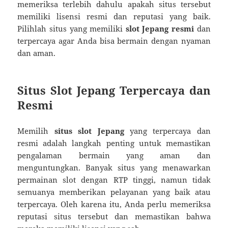
memeriksa terlebih dahulu apakah situs tersebut
memiliki lisensi resmi dan reputasi yang baik.
Pilihlah situs yang memiliki
slot Jepang resmi
dan
terpercaya agar Anda bisa bermain dengan nyaman
dan aman.
Situs Slot Jepang Terpercaya dan
Resmi
Memilih
situs slot Jepang
yang terpercaya dan
resmi adalah langkah penting untuk memastikan
pengalaman bermain yang aman dan
menguntungkan. Banyak situs yang menawarkan
permainan slot dengan RTP tinggi, namun tidak
semuanya memberikan pelayanan yang baik atau
terpercaya. Oleh karena itu, Anda perlu memeriksa
reputasi situs tersebut dan memastikan bahwa