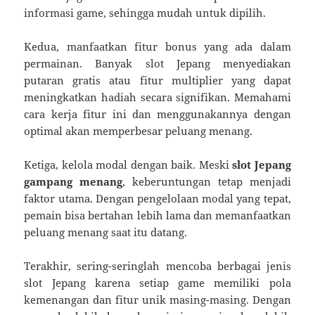
informasi game, sehingga mudah untuk dipilih.
Kedua, manfaatkan fitur bonus yang ada dalam
permainan. Banyak slot Jepang menyediakan
putaran gratis atau fitur multiplier yang dapat
meningkatkan hadiah secara signifikan. Memahami
cara kerja fitur ini dan menggunakannya dengan
optimal akan memperbesar peluang menang.
Ketiga, kelola modal dengan baik. Meski
slot Jepang
gampang menang
, keberuntungan tetap menjadi
faktor utama. Dengan pengelolaan modal yang tepat,
pemain bisa bertahan lebih lama dan memanfaatkan
peluang menang saat itu datang.
Terakhir, sering-seringlah mencoba berbagai jenis
slot Jepang karena setiap game memiliki pola
kemenangan dan fitur unik masing-masing. Dengan