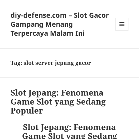
diy-defense.com – Slot Gacor
Gampang Menang
Terpercaya Malam Ini
MENU
AND
WIDGETS
Tag:
slot server jepang gacor
Slot Jepang: Fenomena
Game Slot yang Sedang
Populer
Slot Jepang: Fenomena
Game Slot yang Sedang