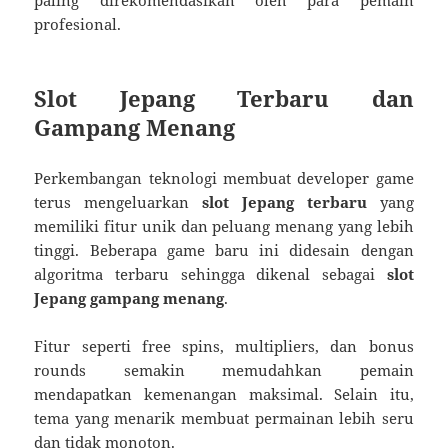
paling direkomendasikan oleh para pemain
profesional.
Slot Jepang Terbaru dan
Gampang Menang
Perkembangan teknologi membuat developer game
terus mengeluarkan
slot Jepang terbaru
yang
memiliki fitur unik dan peluang menang yang lebih
tinggi. Beberapa game baru ini didesain dengan
algoritma terbaru sehingga dikenal sebagai
slot
Jepang gampang menang
.
Fitur seperti free spins, multipliers, dan bonus
rounds semakin memudahkan pemain
mendapatkan kemenangan maksimal. Selain itu,
tema yang menarik membuat permainan lebih seru
dan tidak monoton.