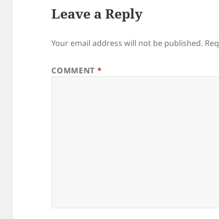
Leave a Reply
Your email address will not be published.
Req
COMMENT
*