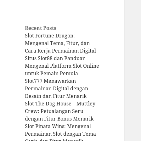
Recent Posts
Slot Fortune Dragon:
Mengenal Tema, Fitur, dan
Cara Kerja Permainan Digital
Situs Slot88 dan Panduan
Mengenal Platform Slot Online
untuk Pemain Pemula
Slot777 Menawarkan
Permainan Digital dengan
Desain dan Fitur Menarik
Slot The Dog House – Muttley
Crew: Petualangan Seru
dengan Fitur Bonus Menarik
Slot Pinata Wins: Mengenal
Permainan Slot dengan Tema