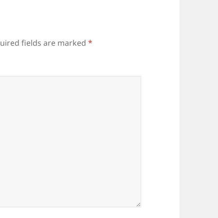
uired fields are marked
*