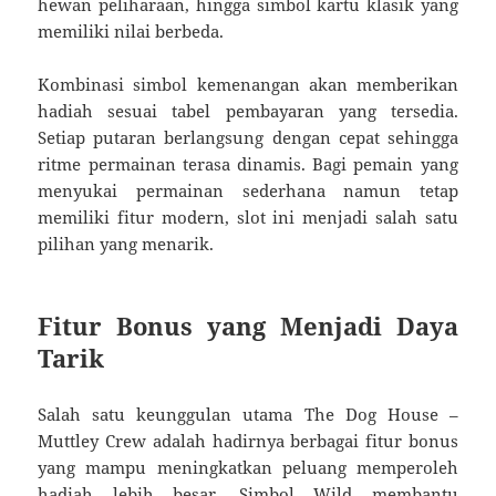
hewan peliharaan, hingga simbol kartu klasik yang
memiliki nilai berbeda.
Kombinasi simbol kemenangan akan memberikan
hadiah sesuai tabel pembayaran yang tersedia.
Setiap putaran berlangsung dengan cepat sehingga
ritme permainan terasa dinamis. Bagi pemain yang
menyukai permainan sederhana namun tetap
memiliki fitur modern, slot ini menjadi salah satu
pilihan yang menarik.
Fitur Bonus yang Menjadi Daya
Tarik
Salah satu keunggulan utama The Dog House –
Muttley Crew adalah hadirnya berbagai fitur bonus
yang mampu meningkatkan peluang memperoleh
hadiah lebih besar. Simbol Wild membantu