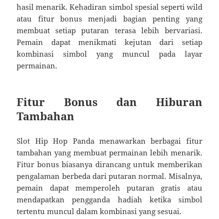
hasil menarik. Kehadiran simbol spesial seperti wild
atau fitur bonus menjadi bagian penting yang
membuat setiap putaran terasa lebih bervariasi.
Pemain dapat menikmati kejutan dari setiap
kombinasi simbol yang muncul pada layar
permainan.
Fitur Bonus dan Hiburan
Tambahan
Slot Hip Hop Panda menawarkan berbagai fitur
tambahan yang membuat permainan lebih menarik.
Fitur bonus biasanya dirancang untuk memberikan
pengalaman berbeda dari putaran normal. Misalnya,
pemain dapat memperoleh putaran gratis atau
mendapatkan pengganda hadiah ketika simbol
tertentu muncul dalam kombinasi yang sesuai.