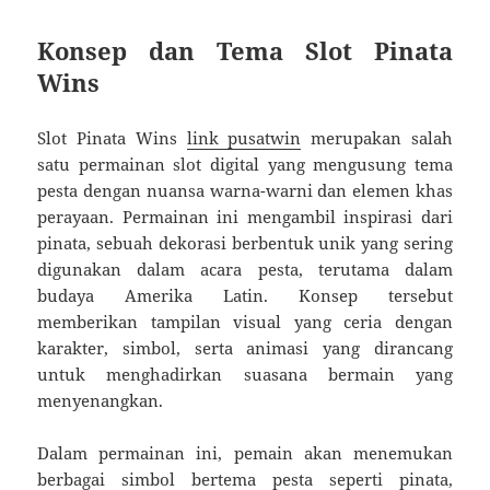
Konsep dan Tema Slot Pinata
Wins
Slot Pinata Wins
link pusatwin
merupakan salah
satu permainan slot digital yang mengusung tema
pesta dengan nuansa warna-warni dan elemen khas
perayaan. Permainan ini mengambil inspirasi dari
pinata, sebuah dekorasi berbentuk unik yang sering
digunakan dalam acara pesta, terutama dalam
budaya Amerika Latin. Konsep tersebut
memberikan tampilan visual yang ceria dengan
karakter, simbol, serta animasi yang dirancang
untuk menghadirkan suasana bermain yang
menyenangkan.
Dalam permainan ini, pemain akan menemukan
berbagai simbol bertema pesta seperti pinata,