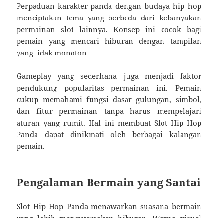
Perpaduan karakter panda dengan budaya hip hop
menciptakan tema yang berbeda dari kebanyakan
permainan slot lainnya. Konsep ini cocok bagi
pemain yang mencari hiburan dengan tampilan
yang tidak monoton.
Gameplay yang sederhana juga menjadi faktor
pendukung popularitas permainan ini. Pemain
cukup memahami fungsi dasar gulungan, simbol,
dan fitur permainan tanpa harus mempelajari
aturan yang rumit. Hal ini membuat Slot Hip Hop
Panda dapat dinikmati oleh berbagai kalangan
pemain.
Pengalaman Bermain yang Santai
Slot Hip Hop Panda menawarkan suasana bermain