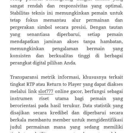
sangat rendah dan responsivitas yang optimal.
Stabilitas teknis ini memungkinkan pemain untuk
tetap fokus memantau alur permainan dan
pergerakan simbol secara presisi. Dengan tautan
yang senantiasa diperbarui, setiap pemain
mendapatkan jaminan akses tanpa hambatan,
memungkinkan pengalaman bermain yang
konsisten dan berkualitas tinggi di berbagai
perangkat digital pilihan Anda.
Transparansi metrik informasi, khususnya terkait
tingkat RTP atau Return to Player yang dapat diakses
melalui link
slot777
online gacor, berfungsi sebagai
instrumen riset utama bagi pemain yang
berorientasi pada hasil terukur. Data statistik yang
disajikan secara kredibel dan diperbarui secara
berkala membantu member untuk mengidentifikasi
judul permainan mana yang sedang memiliki