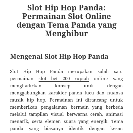
Slot Hip Hop Panda:
Permainan Slot Online
dengan Tema Panda yang
Menghibur
Mengenal Slot Hip Hop Panda
Slot Hip Hop Panda merupakan salah satu
permainan
slot bet 200 rupiah
online yang
menghadirkan konsep unik dengan
menggabungkan karakter panda lucu dan nuansa
musik hip hop. Permainan ini dirancang untuk
memberikan pengalaman bermain yang berbeda
melalui tampilan visual berwarna cerah, animasi
menarik, serta elemen suara yang energik. Tema
panda yang biasanya identik dengan kesan