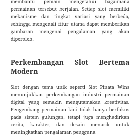
membantu pemain mengetahui bagaimana
permainan tersebut berjalan. Setiap slot memiliki
mekanisme dan tingkat variasi yang berbeda,
sehingga mengenali fitur utama dapat memberikan
gambaran mengenai pengalaman yang akan
diperoleh.
Perkembangan Slot Bertema
Modern
Slot dengan tema unik seperti Slot Pinata Wins
menunjukkan perkembangan industri permainan
digital yang semakin mengutamakan kreativitas.
Pengembang permainan kini tidak hanya berfokus
pada sistem gulungan, tetapi juga menghadirkan
cerita, karakter, dan desain menarik untuk
meningkatkan pengalaman pengguna.