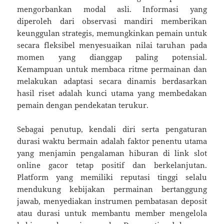
mengorbankan modal asli. Informasi yang
diperoleh dari observasi mandiri memberikan
keunggulan strategis, memungkinkan pemain untuk
secara fleksibel menyesuaikan nilai taruhan pada
momen yang dianggap paling potensial.
Kemampuan untuk membaca ritme permainan dan
melakukan adaptasi secara dinamis berdasarkan
hasil riset adalah kunci utama yang membedakan
pemain dengan pendekatan terukur.
Sebagai penutup, kendali diri serta pengaturan
durasi waktu bermain adalah faktor penentu utama
yang menjamin pengalaman hiburan di link slot
online gacor tetap positif dan berkelanjutan.
Platform yang memiliki reputasi tinggi selalu
mendukung kebijakan permainan bertanggung
jawab, menyediakan instrumen pembatasan deposit
atau durasi untuk membantu member mengelola