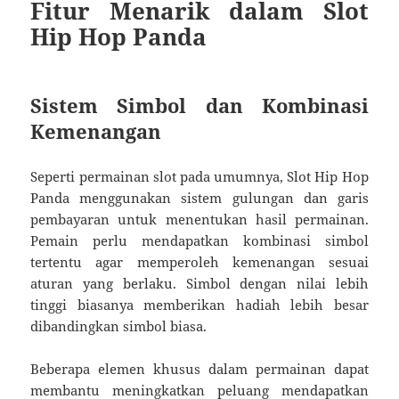
Fitur Menarik dalam Slot
Hip Hop Panda
Sistem Simbol dan Kombinasi
Kemenangan
Seperti permainan slot pada umumnya, Slot Hip Hop
Panda menggunakan sistem gulungan dan garis
pembayaran untuk menentukan hasil permainan.
Pemain perlu mendapatkan kombinasi simbol
tertentu agar memperoleh kemenangan sesuai
aturan yang berlaku. Simbol dengan nilai lebih
tinggi biasanya memberikan hadiah lebih besar
dibandingkan simbol biasa.
Beberapa elemen khusus dalam permainan dapat
membantu meningkatkan peluang mendapatkan