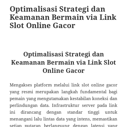
Optimalisasi Strategi dan
Keamanan Bermain via Link
Slot Online Gacor
Optimalisasi Strategi dan
Keamanan Bermain via Link Slot
Online Gacor
Mengakses platform melalui link slot online gacor
yang resmi merupakan langkah fundamental bagi
pemain yang mengutamakan kestabilan koneksi dan
perlindungan data. Infrastruktur server pada link
ini dirancang dengan standar tinggi untuk
menangani lalu lintas data yang intens, memastikan
setiap putaran berlangsung dengan latensi yang