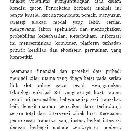
tingkat volatilitas menguntungkan atau dalam
kondisi gacor. Pendekatan berbasis analisis ini
sangat krusial karena membantu pemain menyusun
strategi alokasi modal yang lebih cerdas,
mengurangi faktor spekulatif, dan meningkatkan
probabilitas keberhasilan. Keterbukaan informasi
ini mencerminkan komitmen platform terhadap
prinsip keadilan dan ekosistem permainan yang
kompetitif.
Keamanan finansial dan proteksi data pribadi
menjadi pilar utama yang dijaga ketat pada setiap
link slot online gacor resmi. Menggunakan
teknologi enkripsi SSL yang sangat kuat, tautan
resmi ini memastikan bahwa setiap sesi transaksi,
baik deposit maupun penarikan dana, terlindungi
secara total dari intervensi pihak luar. Kecepatan
pemrosesan transaksi yang instan, berkat integrasi
dengan berbagai metode pembayaran modern,