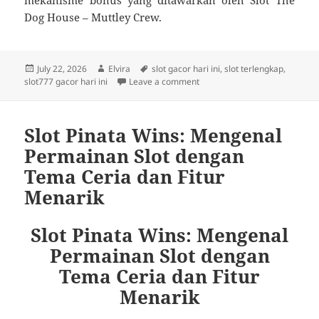
mekanisme bonus yang ditawarkan oleh Slot The
Dog House – Muttley Crew.
Posted
Author
Tags
July 22, 2026
Elvira
slot gacor hari ini
,
slot terlengkap
,
on
on Slot The Dog House – Mutt
slot777 gacor hari ini
Leave a comment
Slot Pinata Wins: Mengenal
Permainan Slot dengan
Tema Ceria dan Fitur
Menarik
Slot Pinata Wins: Mengenal
Permainan Slot dengan
Tema Ceria dan Fitur
Menarik