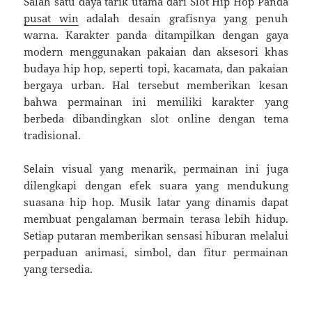
Salah satu daya tarik utama dari Slot Hip Hop Panda
pusat win
adalah desain grafisnya yang penuh
warna. Karakter panda ditampilkan dengan gaya
modern menggunakan pakaian dan aksesori khas
budaya hip hop, seperti topi, kacamata, dan pakaian
bergaya urban. Hal tersebut memberikan kesan
bahwa permainan ini memiliki karakter yang
berbeda dibandingkan slot online dengan tema
tradisional.
Selain visual yang menarik, permainan ini juga
dilengkapi dengan efek suara yang mendukung
suasana hip hop. Musik latar yang dinamis dapat
membuat pengalaman bermain terasa lebih hidup.
Setiap putaran memberikan sensasi hiburan melalui
perpaduan animasi, simbol, dan fitur permainan
yang tersedia.