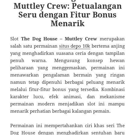
Muttley Crew: Petualangan
Seru dengan Fitur Bonus
Menarik
Slot
The Dog House – Muttley Crew
merupakan
salah satu permainan
situs depo 10k
bertema anjing
yang menghadirkan suasana ceria dengan tampilan
penuh warna. Mengusung konsep hewan
peliharaan yang menggemaskan, permainan ini
menawarkan pengalaman bermain yang ringan
namun tetap dipenuhi berbagai peluang menarik
melalui fitur-fitur bonus yang tersedia. Kombinasi
karakter lucu, efek animasi, dan mekanisme
permainan modern menjadikan slot ini mampu
menarik perhatian berbagai kalangan pemain.
Permainan ini mempertahankan ciri khas seri The
Dog House dengan menghadirkan sentuhan baru