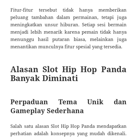
Fitur-fitur tersebut tidak hanya memberikan
peluang tambahan dalam permainan, tetapi juga
meningkatkan unsur hiburan. Setiap sesi bermain
menjadi lebih menarik karena pemain tidak hanya
menunggu hasil putaran biasa, melainkan juga
menantikan munculnya fitur spesial yang tersedia.
Alasan Slot Hip Hop Panda
Banyak Diminati
Perpaduan Tema Unik dan
Gameplay Sederhana
Salah satu alasan Slot Hip Hop Panda mendapatkan
perhatian adalah konsepnya yang mudah dikenali.