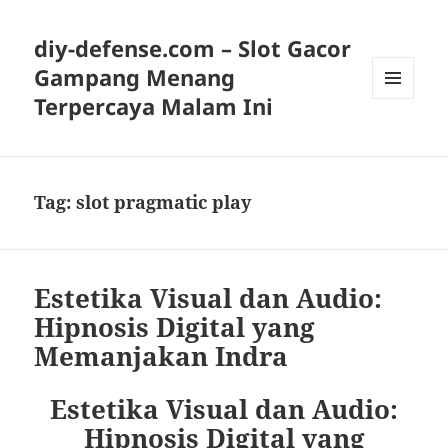
diy-defense.com – Slot Gacor
Gampang Menang
Terpercaya Malam Ini
MENU
AND
WIDGETS
Tag:
slot pragmatic play
Estetika Visual dan Audio:
Hipnosis Digital yang
Memanjakan Indra
Estetika Visual dan Audio:
Hipnosis Digital yang