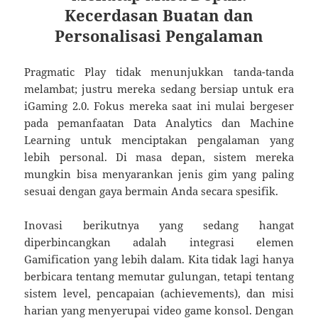
Kecerdasan Buatan dan
Personalisasi Pengalaman
Pragmatic Play tidak menunjukkan tanda-tanda
melambat; justru mereka sedang bersiap untuk era
iGaming 2.0. Fokus mereka saat ini mulai bergeser
pada pemanfaatan Data Analytics dan Machine
Learning untuk menciptakan pengalaman yang
lebih personal. Di masa depan, sistem mereka
mungkin bisa menyarankan jenis gim yang paling
sesuai dengan gaya bermain Anda secara spesifik.
Inovasi berikutnya yang sedang hangat
diperbincangkan adalah integrasi elemen
Gamification yang lebih dalam. Kita tidak lagi hanya
berbicara tentang memutar gulungan, tetapi tentang
sistem level, pencapaian (achievements), dan misi
harian yang menyerupai video game konsol. Dengan