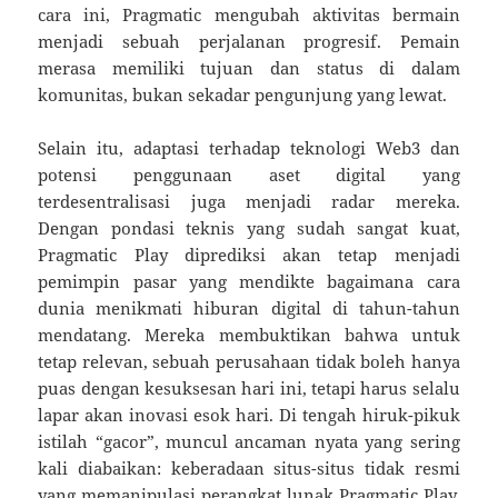
cara ini, Pragmatic mengubah aktivitas bermain
menjadi sebuah perjalanan progresif. Pemain
merasa memiliki tujuan dan status di dalam
komunitas, bukan sekadar pengunjung yang lewat.
Selain itu, adaptasi terhadap teknologi Web3 dan
potensi penggunaan aset digital yang
terdesentralisasi juga menjadi radar mereka.
Dengan pondasi teknis yang sudah sangat kuat,
Pragmatic Play diprediksi akan tetap menjadi
pemimpin pasar yang mendikte bagaimana cara
dunia menikmati hiburan digital di tahun-tahun
mendatang. Mereka membuktikan bahwa untuk
tetap relevan, sebuah perusahaan tidak boleh hanya
puas dengan kesuksesan hari ini, tetapi harus selalu
lapar akan inovasi esok hari. Di tengah hiruk-pikuk
istilah “gacor”, muncul ancaman nyata yang sering
kali diabaikan: keberadaan situs-situs tidak resmi
yang memanipulasi perangkat lunak Pragmatic Play.