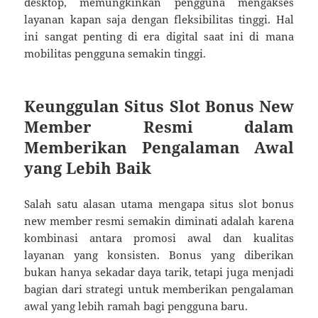
desktop, memungkinkan pengguna mengakses
layanan kapan saja dengan fleksibilitas tinggi. Hal
ini sangat penting di era digital saat ini di mana
mobilitas pengguna semakin tinggi.
Keunggulan Situs Slot Bonus New
Member Resmi dalam
Memberikan Pengalaman Awal
yang Lebih Baik
Salah satu alasan utama mengapa situs slot bonus
new member resmi semakin diminati adalah karena
kombinasi antara promosi awal dan kualitas
layanan yang konsisten. Bonus yang diberikan
bukan hanya sekadar daya tarik, tetapi juga menjadi
bagian dari strategi untuk memberikan pengalaman
awal yang lebih ramah bagi pengguna baru.