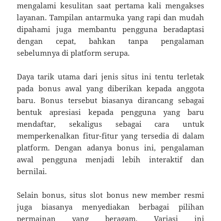
mengalami kesulitan saat pertama kali mengakses
layanan. Tampilan antarmuka yang rapi dan mudah
dipahami juga membantu pengguna beradaptasi
dengan cepat, bahkan tanpa pengalaman
sebelumnya di platform serupa.
Daya tarik utama dari jenis situs ini tentu terletak
pada bonus awal yang diberikan kepada anggota
baru. Bonus tersebut biasanya dirancang sebagai
bentuk apresiasi kepada pengguna yang baru
mendaftar, sekaligus sebagai cara untuk
memperkenalkan fitur-fitur yang tersedia di dalam
platform. Dengan adanya bonus ini, pengalaman
awal pengguna menjadi lebih interaktif dan
bernilai.
Selain bonus, situs slot bonus new member resmi
juga biasanya menyediakan berbagai pilihan
permainan yang beragam. Variasi ini