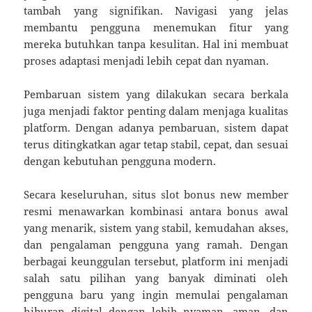
tambah yang signifikan. Navigasi yang jelas
membantu pengguna menemukan fitur yang
mereka butuhkan tanpa kesulitan. Hal ini membuat
proses adaptasi menjadi lebih cepat dan nyaman.
Pembaruan sistem yang dilakukan secara berkala
juga menjadi faktor penting dalam menjaga kualitas
platform. Dengan adanya pembaruan, sistem dapat
terus ditingkatkan agar tetap stabil, cepat, dan sesuai
dengan kebutuhan pengguna modern.
Secara keseluruhan, situs slot bonus new member
resmi menawarkan kombinasi antara bonus awal
yang menarik, sistem yang stabil, kemudahan akses,
dan pengalaman pengguna yang ramah. Dengan
berbagai keunggulan tersebut, platform ini menjadi
salah satu pilihan yang banyak diminati oleh
pengguna baru yang ingin memulai pengalaman
hiburan digital dengan lebih nyaman, aman, dan