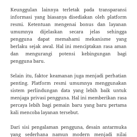
Keunggulan lainnya terletak pada transparansi
informasi yang biasanya disediakan oleh platform
resmi. Ketentuan mengenai bonus dan layanan
umumnya dijelaskan secara jelas sehingga
pengguna dapat memahami mekanisme yang
berlaku sejak awal. Hal ini menciptakan rasa aman
dan mengurangi potensi kebingungan bagi
pengguna baru.
Selain itu, faktor keamanan juga menjadi perhatian
penting. Platform resmi umumnya menggunakan
sistem perlindungan data yang lebih baik untuk
menjaga privasi pengguna. Hal ini memberikan rasa
percaya lebih bagi pemain baru yang baru pertama
kali mencoba layanan tersebut.
Dari sisi pengalaman pengguna, desain antarmuka
yang sederhana namun modern menjadi nilai