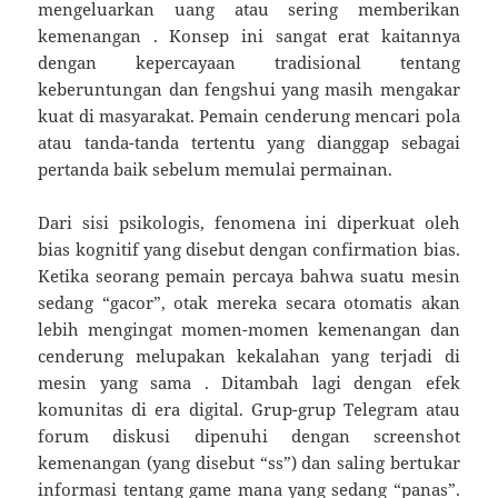
mengeluarkan uang atau sering memberikan
kemenangan . Konsep ini sangat erat kaitannya
dengan kepercayaan tradisional tentang
keberuntungan dan fengshui yang masih mengakar
kuat di masyarakat. Pemain cenderung mencari pola
atau tanda-tanda tertentu yang dianggap sebagai
pertanda baik sebelum memulai permainan.
Dari sisi psikologis, fenomena ini diperkuat oleh
bias kognitif yang disebut dengan confirmation bias.
Ketika seorang pemain percaya bahwa suatu mesin
sedang “gacor”, otak mereka secara otomatis akan
lebih mengingat momen-momen kemenangan dan
cenderung melupakan kekalahan yang terjadi di
mesin yang sama . Ditambah lagi dengan efek
komunitas di era digital. Grup-grup Telegram atau
forum diskusi dipenuhi dengan screenshot
kemenangan (yang disebut “ss”) dan saling bertukar
informasi tentang game mana yang sedang “panas”.