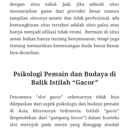
dengan situs nakal. Jadi, jika sebuah situs
menawarkan game dari provider besar namun
tampilan situsnya amatir dan tidak profesional, ada
kemungkinan situs tersebut adalah situs palsu atau
hanya menjadi afiliasi tidak resmi . Bermain di situs
aman bukan hanya tentang kenyamanan, tetapi juga
tentang memastikan kemenangan Anda benar-benar
bisa dicairkan.
Psikologi Pemain dan Budaya di
Balik Istilah “Gacor”
Fenomena “slot gacor” sebenarnya tidak bisa
dilepaskan dari aspek psikologis dan budaya pemain
di Asia, khususnya Indonesia. Istilah “gacor”
(kependekan dari “gampang bocor”) dalam konteks
slot merujuk pada mesin yang dianggap mudah