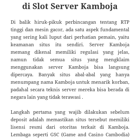
di Slot Server Kamboja
Di balik hiruk-pikuk perbincangan tentang RTP
tinggi dan mesin gacor, ada satu aspek fundamental
yang sering kali luput dari perhatian pemain, yaitu
keamanan situs itu sendiri. Server Kamboja
memang dikenal memiliki regulasi yang jelas,
namun tidak semua situs yang mengklaim
menggunakan server Kamboja bisa langsung
dipercaya. Banyak situs abal-abal yang hanya
menumpang nama Kamboja untuk menarik korban,
padahal secara teknis server mereka bisa berada di
negara lain yang tidak terawasi .
Langkah pertama yang wajib dilakukan sebelum
deposit adalah memastikan situs tersebut memiliki
lisensi resmi dari otoritas terkait di Kamboja.
Lembaga seperti GSC (Game and Casino Cambodia)