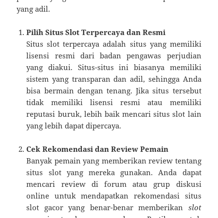
yang adil.
Pilih Situs Slot Terpercaya dan Resmi
Situs slot terpercaya adalah situs yang memiliki
lisensi resmi dari badan pengawas perjudian
yang diakui. Situs-situs ini biasanya memiliki
sistem yang transparan dan adil, sehingga Anda
bisa bermain dengan tenang. Jika situs tersebut
tidak memiliki lisensi resmi atau memiliki
reputasi buruk, lebih baik mencari situs slot lain
yang lebih dapat dipercaya.
Cek Rekomendasi dan Review Pemain
Banyak pemain yang memberikan review tentang
situs slot yang mereka gunakan. Anda dapat
mencari review di forum atau grup diskusi
online untuk mendapatkan rekomendasi situs
slot gacor yang benar-benar memberikan
slot