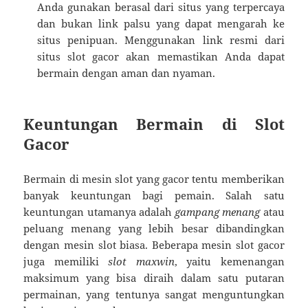
Anda gunakan berasal dari situs yang terpercaya
dan bukan link palsu yang dapat mengarah ke
situs penipuan. Menggunakan link resmi dari
situs slot gacor akan memastikan Anda dapat
bermain dengan aman dan nyaman.
Keuntungan Bermain di Slot
Gacor
Bermain di mesin slot yang gacor tentu memberikan
banyak keuntungan bagi pemain. Salah satu
keuntungan utamanya adalah
gampang menang
atau
peluang menang yang lebih besar dibandingkan
dengan mesin slot biasa. Beberapa mesin slot gacor
juga memiliki
slot maxwin
, yaitu kemenangan
maksimum yang bisa diraih dalam satu putaran
permainan, yang tentunya sangat menguntungkan