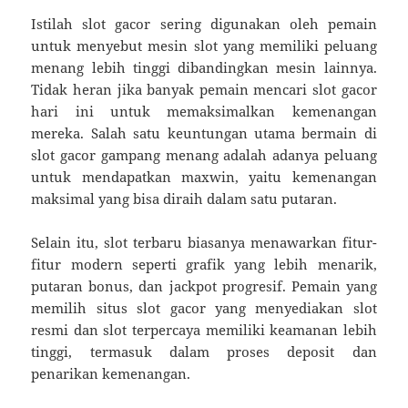
Istilah slot gacor sering digunakan oleh pemain
untuk menyebut mesin slot yang memiliki peluang
menang lebih tinggi dibandingkan mesin lainnya.
Tidak heran jika banyak pemain mencari slot gacor
hari ini untuk memaksimalkan kemenangan
mereka. Salah satu keuntungan utama bermain di
slot gacor gampang menang adalah adanya peluang
untuk mendapatkan maxwin, yaitu kemenangan
maksimal yang bisa diraih dalam satu putaran.
Selain itu, slot terbaru biasanya menawarkan fitur-
fitur modern seperti grafik yang lebih menarik,
putaran bonus, dan jackpot progresif. Pemain yang
memilih situs slot gacor yang menyediakan slot
resmi dan slot terpercaya memiliki keamanan lebih
tinggi, termasuk dalam proses deposit dan
penarikan kemenangan.