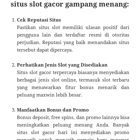
situs slot gacor gampang menang:
Cek Reputasi Situs
Pastikan situs slot memiliki ulasan positif dari
pengguna lain dan terdaftar resmi di otoritas
perjudian. Reputasi yang baik menandakan situs
tersebut dapat dipercaya.
Perhatikan Jenis Slot yang Disediakan
Situs slot gacor terpercaya biasanya menyediakan
berbagai jenis slot online, termasuk slot terbaru
yang menawarkan fitur bonus menarik dan
peluang maxwin lebih besar.
Manfaatkan Bonus dan Promo
Bonus deposit, free spins, dan promo lainnya bisa
meningkatkan peluang menang Anda. Banyak
situs slot gacor hari ini menyediakan promo
menarik untuk menarik pemain baru maupun