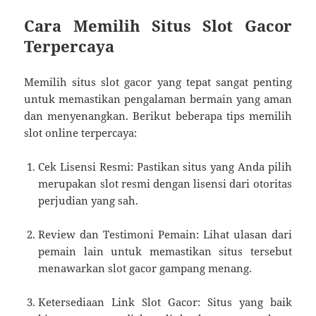
Cara Memilih Situs Slot Gacor
Terpercaya
Memilih situs slot gacor yang tepat sangat penting
untuk memastikan pengalaman bermain yang aman
dan menyenangkan. Berikut beberapa tips memilih
slot online terpercaya:
Cek Lisensi Resmi: Pastikan situs yang Anda pilih
merupakan slot resmi dengan lisensi dari otoritas
perjudian yang sah.
Review dan Testimoni Pemain: Lihat ulasan dari
pemain lain untuk memastikan situs tersebut
menawarkan slot gacor gampang menang.
Ketersediaan Link Slot Gacor: Situs yang baik