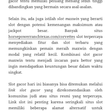
gacor tentu memiliki peluang menang lebih tinggi
dibandingkan yang bermain secara asal-asalan.
Selain itu, ada juga istilah
slot maxwin
yang berarti
slot dengan potensi kemenangan maksimum atau
jackpot besar. Banyak situs
horsepowerranchtexas.com/corvettes
slot terpercaya
menyediakan fitur dan slot terbaru yang
memungkinkan pemain meraih maxwin dengan
modal yang relatif kecil. Kombinasi slot gacor
maxwin tentu menjadi incaran para bettor yang
ingin mendapatkan keuntungan besar dalam waktu
singkat.
Slot gacor hari ini biasanya bisa ditemukan melalui
link slot gacor
yang direkomendasikan oleh
komunitas judi atau situs resmi yang terpercaya.
Link slot ini penting karena seringkali situs slot
memiliki beberapa alamat alternatif untuk