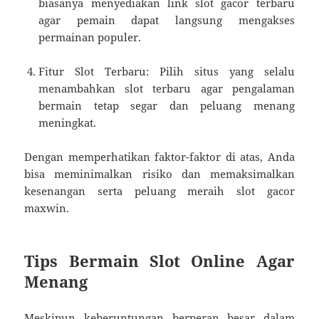
biasanya menyediakan link slot gacor terbaru
agar pemain dapat langsung mengakses
permainan populer.
Fitur Slot Terbaru: Pilih situs yang selalu
menambahkan slot terbaru agar pengalaman
bermain tetap segar dan peluang menang
meningkat.
Dengan memperhatikan faktor-faktor di atas, Anda
bisa meminimalkan risiko dan memaksimalkan
kesenangan serta peluang meraih slot gacor
maxwin.
Tips Bermain Slot Online Agar
Menang
Meskipun keberuntungan berperan besar dalam