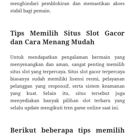
menghindari pemblokiran dan memastikan akses
stabil bagi pemain.
Tips Memilih Situs Slot Gacor
dan Cara Menang Mudah
Untuk mendapatkan pengalaman bermain yang
menyenangkan dan aman, sangat penting memilih
situs slot yang terpercaya. Situs slot gacor terpercaya
biasanya sudah memiliki lisensi resmi, pelayanan
pelanggan yang responsif, serta sistem keamanan
yang kuat. Selain itu, situs tersebut juga
menyediakan banyak pilihan slot terbaru yang
selalu update mengikuti tren game online saat ini.
Berikut beberapa tips memilih