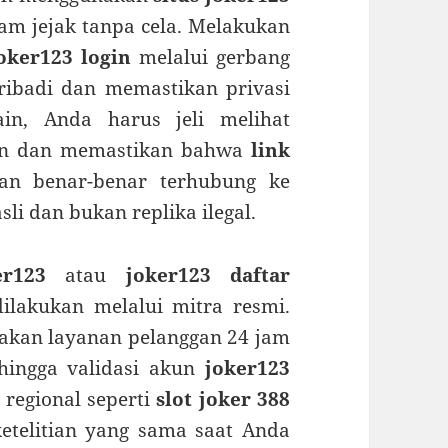
kam jejak tanpa cela. Melakukan
oker123 login
melalui gerbang
ibadi dan memastikan privasi
ain, Anda harus jeli melihat
ban dan memastikan bahwa
link
n benar-benar terhubung ke
sli dan bukan replika ilegal.
er123
atau
joker123 daftar
ilakukan melalui mitra resmi.
akan layanan pelanggan 24 jam
hingga validasi akun
joker123
i regional seperti
slot joker 388
etelitian yang sama saat Anda