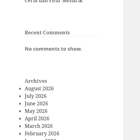
Ceria dan Fitur Menarik
Recent Comments
No comments to show.
Archives
August 2026
July 2026
June 2026
May 2026
April 2026
March 2026
February 2026