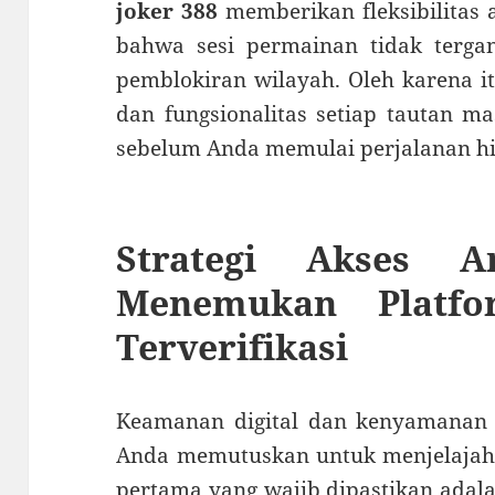
joker 388
memberikan fleksibilitas 
bahwa sesi permainan tidak tergan
pemblokiran wilayah. Oleh karena it
dan fungsionalitas setiap tautan 
sebelum Anda memulai perjalanan hib
Strategi Akses 
Menemukan Platf
Terverifikasi
Keamanan digital dan kenyamanan a
Anda memutuskan untuk menjelajah
pertama yang wajib dipastikan ada