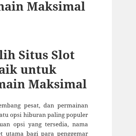
main Maksimal
h Situs Slot
aik untuk
main Maksimal
rkembang pesat, dan permainan
satu opsi hiburan paling populer
uan opsi yang tersedia, nama
t utama bagi para penggemar