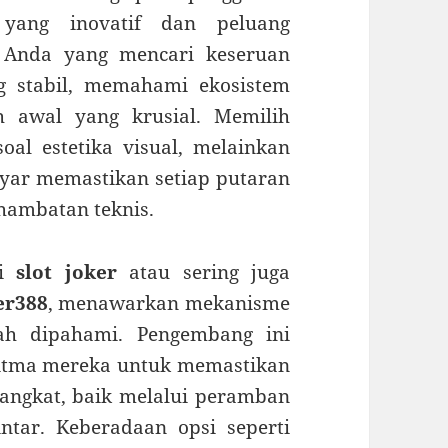
 yang inovatif dan peluang
i Anda yang mencari keseruan
g stabil, memahami ekosistem
 awal yang krusial. Memilih
al estetika visual, melainkan
ayar memastikan setiap putaran
 hambatan teknis.
ti
slot joker
atau sering juga
er388
, menawarkan mekanisme
h dipahami. Pengembang ini
ritma mereka untuk memastikan
erangkat, baik melalui peramban
ntar. Keberadaan opsi seperti