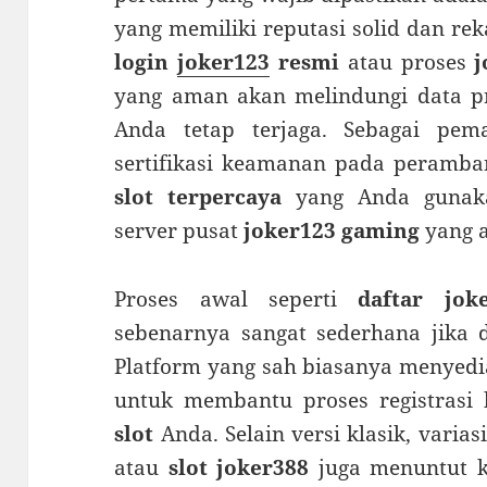
yang memiliki reputasi solid dan re
login
joker123
resmi
atau proses
j
yang aman akan melindungi data pr
Anda tetap terjaga. Sebagai pem
sertifikasi keamanan pada peram
slot terpercaya
yang Anda gunaka
server pusat
joker123 gaming
yang a
Proses awal seperti
daftar jok
sebenarnya sangat sederhana jika d
Platform yang sah biasanya menyedi
untuk membantu proses registrasi 
slot
Anda. Selain versi klasik, varias
atau
slot joker388
juga menuntut k