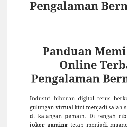
Pengalaman Ber
Panduan Memili
Online Terb
Pengalaman Ber
Industri hiburan digital terus be
gulungan virtual kini menjadi salah 
di kalangan pemain. Di tengah rib
joker gaming
tetap menjadi magne