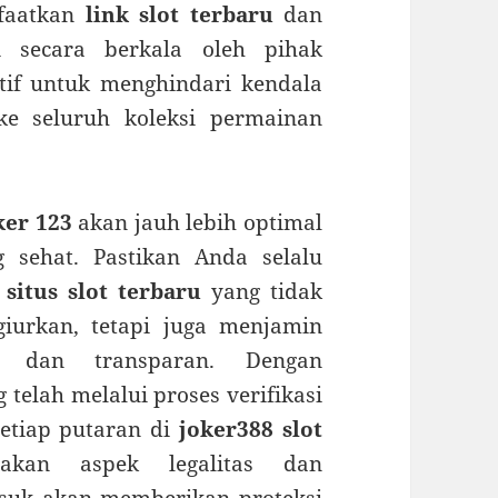
nfaatkan
link slot terbaru
dan
 secara berkala oleh pihak
tif untuk menghindari kendala
ke seluruh koleksi permainan
ker 123
akan jauh lebih optimal
 sehat. Pastikan Anda selalu
u
situs slot terbaru
yang tidak
urkan, tetapi juga menjamin
 dan transparan. Dengan
 telah melalui proses verifikasi
etiap putaran di
joker388 slot
kan aspek legalitas dan