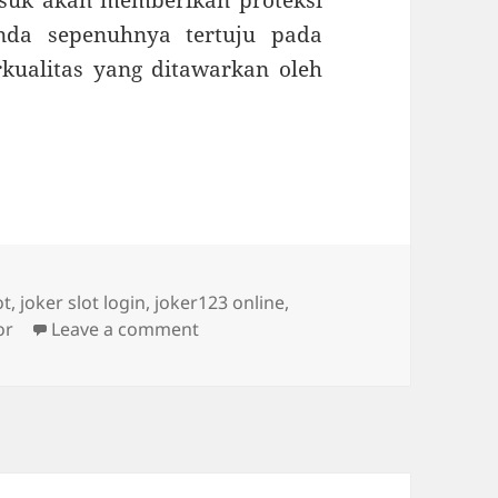
masuk akan memberikan proteksi
Anda sepenuhnya tertuju pada
kualitas yang ditawarkan oleh
ot
,
joker slot login
,
joker123 online
,
on Panduan Memilih Situs Slot On
or
Leave a comment