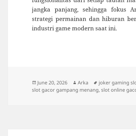
fungsionalitas dari setiap tautan 
jangka panjang, sehingga fokus 
strategi permainan dan hiburan ber
industri game modern saat ini.
Posted
Author
Tags
June 20, 2026
Arka
joker gaming sl
on
slot gacor gampang menang
,
slot online gac