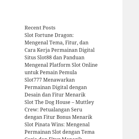
Recent Posts
Slot Fortune Dragon:
Mengenal Tema, Fitur, dan
Cara Kerja Permainan Digital
Situs Slot88 dan Panduan
Mengenal Platform Slot Online
untuk Pemain Pemula
Slot777 Menawarkan
Permainan Digital dengan
Desain dan Fitur Menarik
Slot The Dog House – Muttley
Crew: Petualangan Seru
dengan Fitur Bonus Menarik
Slot Pinata Wins: Mengenal
Permainan Slot dengan Tema