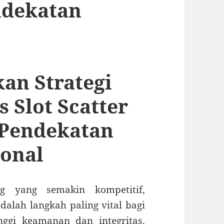
ndekatan
an Strategi
s Slot Scatter
 Pendekatan
ional
g yang semakin kompetitif,
alah langkah paling vital bagi
ggi keamanan dan integritas.