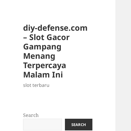
diy-defense.com
– Slot Gacor
Gampang
Menang
Terpercaya
Malam Ini
slot terbaru
Search
SEARCH