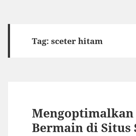
Tag:
sceter hitam
Mengoptimalkan 
Bermain di Situs 