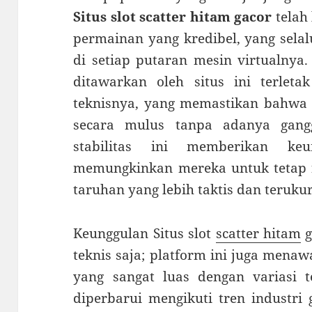
Situs slot scatter hitam gacor
telah
permainan yang kredibel, yang sela
di setiap putaran mesin virtualnya
ditawarkan oleh situs ini terletak
teknisnya, yang memastikan bahwa s
secara mulus tanpa adanya gan
stabilitas ini memberikan keu
memungkinkan mereka untuk tetap
taruhan yang lebih taktis dan terukur
Keunggulan Situs slot
scatter hitam
g
teknis saja; platform ini juga men
yang sangat luas dengan variasi
diperbarui mengikuti tren industri