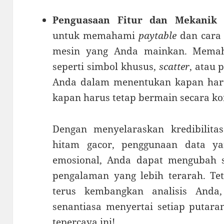
Penguasaan Fitur dan Mekanik 
untuk memahami
paytable
dan cara 
mesin yang Anda mainkan. Mema
seperti simbol khusus,
scatter
, atau
Anda dalam menentukan kapan har
kapan harus tetap bermain secara kon
Dengan menyelaraskan kredibilita
hitam gacor, penggunaan data yan
emosional, Anda dapat mengubah s
pengalaman yang lebih terarah. Te
terus kembangkan analisis Anda
senantiasa menyertai setiap putara
tepercaya ini!