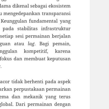
 lama dikenal sebagai ekosistem
lu mengedepankan transparansi
. Keunggulan fundamental yang
 pada stabilitas infrastruktur
etiap sesi permainan berjalan
gguan atau
lag
. Bagi pemain,
nggulan kompetitif, karena
 fokus dan membuat keputusan
.
acor tidak berhenti pada aspek
awarkan perpustakaan permainan
 tema dan mekanik yang terus
 global. Dari permainan dengan