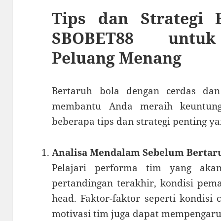
Tips dan Strategi 
SBOBET88 untuk
Peluang Menang
Bertaruh bola dengan cerdas dan
membantu Anda meraih keuntunga
beberapa tips dan strategi penting ya
Analisa Mendalam Sebelum Bertar
Pelajari performa tim yang akan
pertandingan terakhir, kondisi pemai
head. Faktor-faktor seperti kondisi 
motivasi tim juga dapat mempengaruh