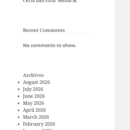
Ceria dan Fitur Menarik
Recent Comments
No comments to show.
Archives
August 2026
July 2026
June 2026
May 2026
April 2026
March 2026
February 2026