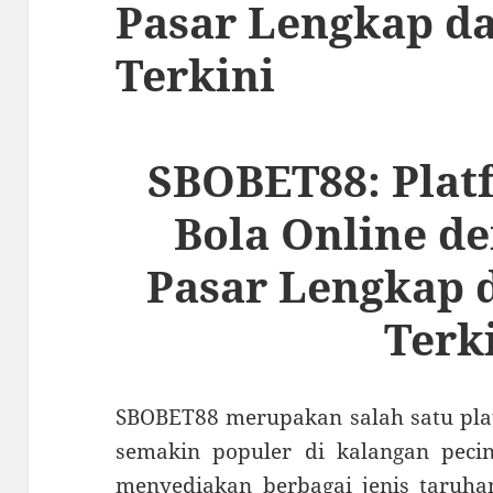
Pasar Lengkap da
Terkini
SBOBET88: Plat
Bola Online d
Pasar Lengkap 
Terk
SBOBET88 merupakan salah satu plat
semakin populer di kalangan pecint
menyediakan berbagai jenis taruhan