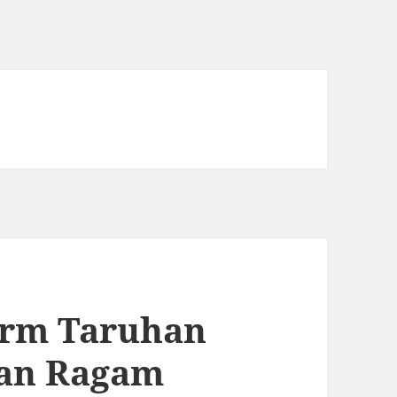
orm Taruhan
gan Ragam