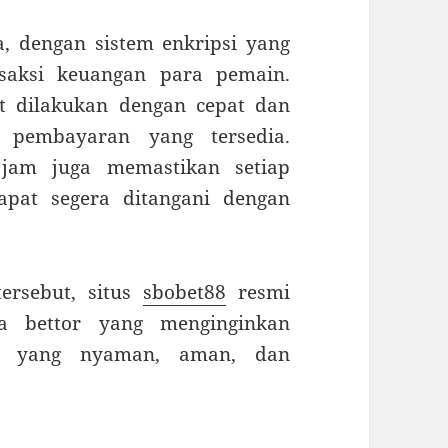
 dengan sistem enkripsi yang
nsaksi keuangan para pemain.
t dilakukan dengan cepat dan
 pembayaran yang tersedia.
jam juga memastikan setiap
apat segera ditangani dengan
ersebut, situs
sbobet88
resmi
a bettor yang menginginkan
ne yang nyaman, aman, dan