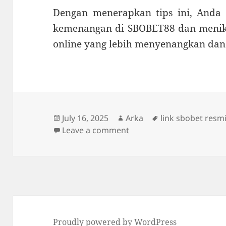
Dengan menerapkan tips ini, Anda
kemenangan di SBOBET88 dan menik
online yang lebih menyenangkan da
Posted
Author
Tags
July 16, 2025
Arka
link sbobet resm
on
on SBOBET88: Platform T
Leave a comment
Proudly powered by WordPress