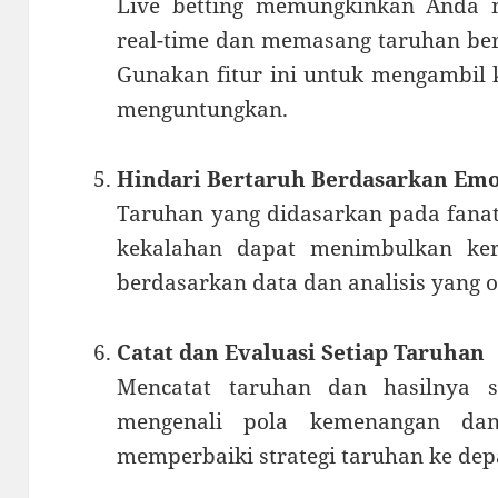
Live betting memungkinkan Anda m
real-time dan memasang taruhan ber
Gunakan fitur ini untuk mengambil 
menguntungkan.
Hindari Bertaruh Berdasarkan Emo
Taruhan yang didasarkan pada fana
kekalahan dapat menimbulkan ker
berdasarkan data dan analisis yang ob
Catat dan Evaluasi Setiap Taruhan
Mencatat taruhan dan hasilnya 
mengenali pola kemenangan dan
memperbaiki strategi taruhan ke dep