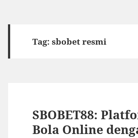
Tag:
sbobet resmi
SBOBET88: Platf
Bola Online den