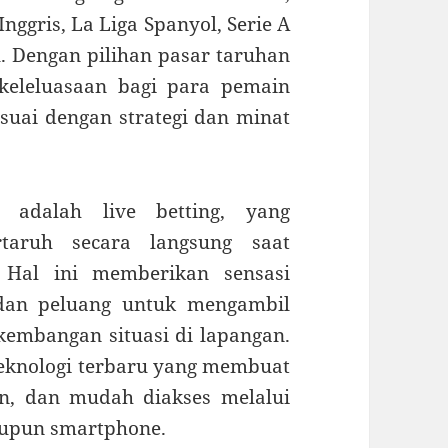
Inggris, La Liga Spanyol, Serie A
al. Dengan pilihan pasar taruhan
keleluasaan bagi para pemain
suai dengan strategi dan minat
 adalah live betting, yang
aruh secara langsung saat
. Hal ini memberikan sensasi
dan peluang untuk mengambil
embangan situasi di lapangan.
teknologi terbaru yang membuat
n, dan mudah diakses melalui
aupun smartphone.