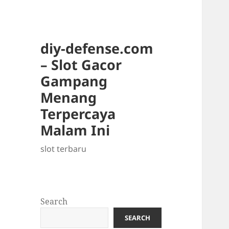
diy-defense.com
– Slot Gacor
Gampang
Menang
Terpercaya
Malam Ini
slot terbaru
Search
SEARCH