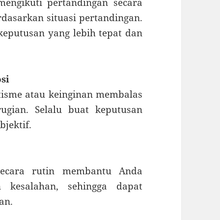
engikuti pertandingan secara
dasarkan situasi pertandingan.
keputusan yang lebih tepat dan
si
tisme atau keinginan membalas
ugian. Selalu buat keputusan
jektif.
secara rutin membantu Anda
 kesalahan, sehingga dapat
an.