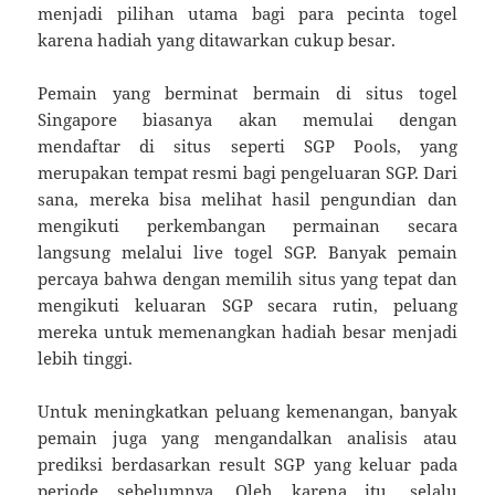
menjadi pilihan utama bagi para pecinta togel
karena hadiah yang ditawarkan cukup besar.
Pemain yang berminat bermain di situs togel
Singapore biasanya akan memulai dengan
mendaftar di situs seperti SGP Pools, yang
merupakan tempat resmi bagi pengeluaran SGP. Dari
sana, mereka bisa melihat hasil pengundian dan
mengikuti perkembangan permainan secara
langsung melalui live togel SGP. Banyak pemain
percaya bahwa dengan memilih situs yang tepat dan
mengikuti keluaran SGP secara rutin, peluang
mereka untuk memenangkan hadiah besar menjadi
lebih tinggi.
Untuk meningkatkan peluang kemenangan, banyak
pemain juga yang mengandalkan analisis atau
prediksi berdasarkan result SGP yang keluar pada
periode sebelumnya. Oleh karena itu, selalu