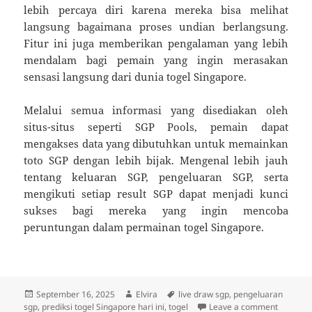
lebih percaya diri karena mereka bisa melihat
langsung bagaimana proses undian berlangsung.
Fitur ini juga memberikan pengalaman yang lebih
mendalam bagi pemain yang ingin merasakan
sensasi langsung dari dunia togel Singapore.
Melalui semua informasi yang disediakan oleh
situs-situs seperti SGP Pools, pemain dapat
mengakses data yang dibutuhkan untuk memainkan
toto SGP dengan lebih bijak. Mengenal lebih jauh
tentang keluaran SGP, pengeluaran SGP, serta
mengikuti setiap result SGP dapat menjadi kunci
sukses bagi mereka yang ingin mencoba
peruntungan dalam permainan togel Singapore.
Posted
Author
Tags
September 16, 2025
Elvira
live draw sgp
,
pengeluaran
on
on Situs
sgp
,
prediksi togel Singapore hari ini
,
togel
Leave a comment