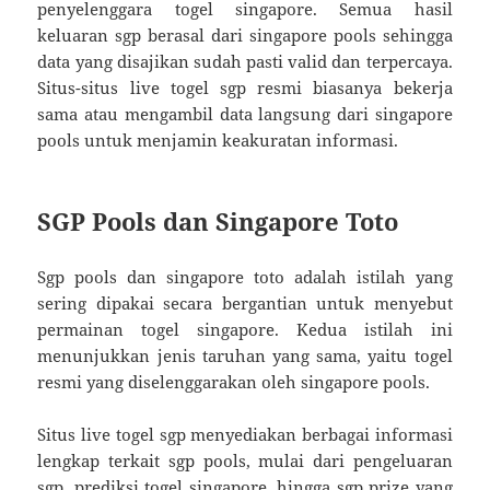
penyelenggara togel singapore. Semua hasil
keluaran sgp berasal dari singapore pools sehingga
data yang disajikan sudah pasti valid dan terpercaya.
Situs-situs live togel sgp resmi biasanya bekerja
sama atau mengambil data langsung dari singapore
pools untuk menjamin keakuratan informasi.
SGP Pools dan Singapore Toto
Sgp pools dan singapore toto adalah istilah yang
sering dipakai secara bergantian untuk menyebut
permainan togel singapore. Kedua istilah ini
menunjukkan jenis taruhan yang sama, yaitu togel
resmi yang diselenggarakan oleh singapore pools.
Situs live togel sgp menyediakan berbagai informasi
lengkap terkait sgp pools, mulai dari pengeluaran
sgp, prediksi togel singapore, hingga sgp prize yang