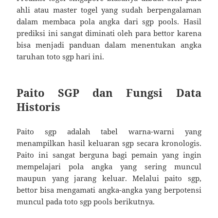
ahli atau master togel yang sudah berpengalaman
dalam membaca pola angka dari sgp pools. Hasil
prediksi ini sangat diminati oleh para bettor karena
bisa menjadi panduan dalam menentukan angka
taruhan toto sgp hari ini.
Paito SGP dan Fungsi Data
Historis
Paito sgp adalah tabel warna-warni yang
menampilkan hasil keluaran sgp secara kronologis.
Paito ini sangat berguna bagi pemain yang ingin
mempelajari pola angka yang sering muncul
maupun yang jarang keluar. Melalui paito sgp,
bettor bisa mengamati angka-angka yang berpotensi
muncul pada toto sgp pools berikutnya.