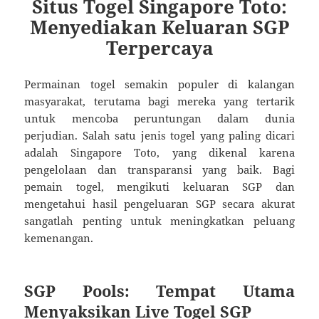
Situs Togel Singapore Toto:
Menyediakan Keluaran SGP
Terpercaya
Permainan togel semakin populer di kalangan
masyarakat, terutama bagi mereka yang tertarik
untuk mencoba peruntungan dalam dunia
perjudian. Salah satu jenis togel yang paling dicari
adalah Singapore Toto, yang dikenal karena
pengelolaan dan transparansi yang baik. Bagi
pemain togel, mengikuti keluaran SGP dan
mengetahui hasil pengeluaran SGP secara akurat
sangatlah penting untuk meningkatkan peluang
kemenangan.
SGP Pools: Tempat Utama
Menyaksikan Live Togel SGP