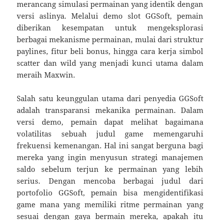
merancang simulasi permainan yang identik dengan
versi aslinya. Melalui demo slot GGSoft, pemain
diberikan kesempatan untuk mengeksplorasi
berbagai mekanisme permainan, mulai dari struktur
paylines, fitur beli bonus, hingga cara kerja simbol
scatter dan wild yang menjadi kunci utama dalam
meraih Maxwin.
Salah satu keunggulan utama dari penyedia GGSoft
adalah transparansi mekanika permainan. Dalam
versi demo, pemain dapat melihat bagaimana
volatilitas sebuah judul game memengaruhi
frekuensi kemenangan. Hal ini sangat berguna bagi
mereka yang ingin menyusun strategi manajemen
saldo sebelum terjun ke permainan yang lebih
serius. Dengan mencoba berbagai judul dari
portofolio GGSoft, pemain bisa mengidentifikasi
game mana yang memiliki ritme permainan yang
sesuai dengan gaya bermain mereka, apakah itu