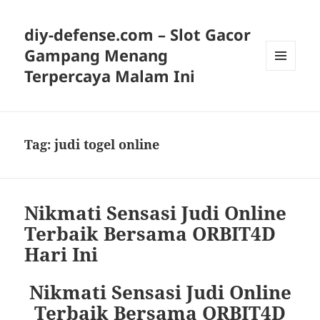
diy-defense.com – Slot Gacor
Gampang Menang
Terpercaya Malam Ini
MENU
AND
WIDGETS
Tag:
judi togel online
Nikmati Sensasi Judi Online
Terbaik Bersama ORBIT4D
Hari Ini
Nikmati Sensasi Judi Online
Terbaik Bersama ORBIT4D