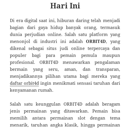
Hari Ini
Di era digital saat ini, hiburan daring telah menjadi
bagian dari gaya hidup banyak orang, termasuk
dunia perjudian online. Salah satu platform yang
menonjol di industri ini adalah
ORBIT4D
, yang
dikenal sebagai situs judi online terpercaya dan
populer bagi para pemain pemula maupun
profesional. ORBIT4D menawarkan pengalaman
bermain yang seru, aman, dan transparan,
menjadikannya pilihan utama bagi mereka yang
daftar orbit4d
ingin menikmati sensasi taruhan dari
kenyamanan rumah.
Salah satu keunggulan ORBIT4D adalah beragam
jenis permainan yang ditawarkan. Pemain bisa
memilih antara permainan slot dengan tema
menarik, taruhan angka klasik, hingga permainan