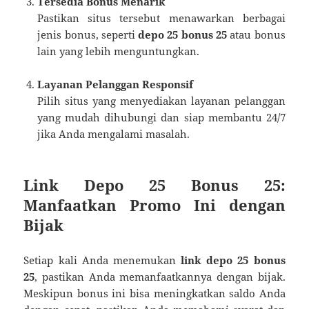
Tersedia Bonus Menarik
Pastikan situs tersebut menawarkan berbagai
jenis bonus, seperti
depo 25 bonus 25
atau bonus
lain yang lebih menguntungkan.
Layanan Pelanggan Responsif
Pilih situs yang menyediakan layanan pelanggan
yang mudah dihubungi dan siap membantu 24/7
jika Anda mengalami masalah.
Link Depo 25 Bonus 25:
Manfaatkan Promo Ini dengan
Bijak
Setiap kali Anda menemukan
link depo 25 bonus
25
, pastikan Anda memanfaatkannya dengan bijak.
Meskipun bonus ini bisa meningkatkan saldo Anda