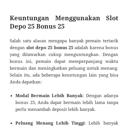
Keuntungan Menggunakan Slot
Depo 25 Bonus 25
Salah satu alasan mengapa banyak pemain tertarik
dengan
slot depo 25 bonus 25
adalah karena bonus
yang ditawarkan cukup menguntungkan. Dengan
bonus ini, pemain dapat memperpanjang waktu
bermain dan meningkatkan peluang untuk menang.
Selain itu, ada beberapa keuntungan lain yang bisa
Anda dapatkan:
Modal Bermain Lebih Banyak
: Dengan adanya
bonus 25, Anda dapat bermain lebih lama tanpa
perlu menambah deposit lebih banyak.
Peluang Menang Lebih Tinggi
: Lebih banyak