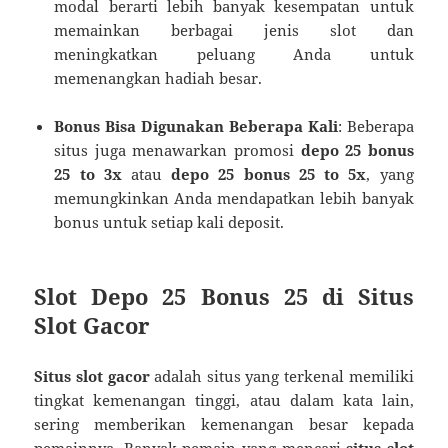
modal berarti lebih banyak kesempatan untuk
memainkan berbagai jenis slot dan
meningkatkan peluang Anda untuk
memenangkan hadiah besar.
Bonus Bisa Digunakan Beberapa Kali
: Beberapa
situs juga menawarkan promosi
depo 25 bonus
25 to 3x
atau
depo 25 bonus 25 to 5x
, yang
memungkinkan Anda mendapatkan lebih banyak
bonus untuk setiap kali deposit.
Slot Depo 25 Bonus 25 di Situs
Slot Gacor
Situs slot gacor
adalah situs yang terkenal memiliki
tingkat kemenangan tinggi, atau dalam kata lain,
sering memberikan kemenangan besar kepada