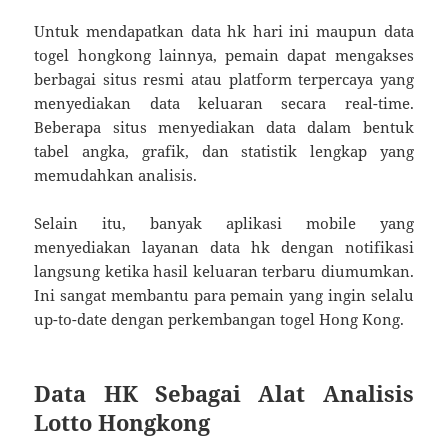
Untuk mendapatkan data hk hari ini maupun data
togel hongkong lainnya, pemain dapat mengakses
berbagai situs resmi atau platform terpercaya yang
menyediakan data keluaran secara real-time.
Beberapa situs menyediakan data dalam bentuk
tabel angka, grafik, dan statistik lengkap yang
memudahkan analisis.
Selain itu, banyak aplikasi mobile yang
menyediakan layanan data hk dengan notifikasi
langsung ketika hasil keluaran terbaru diumumkan.
Ini sangat membantu para pemain yang ingin selalu
up-to-date dengan perkembangan togel Hong Kong.
Data HK Sebagai Alat Analisis
Lotto Hongkong