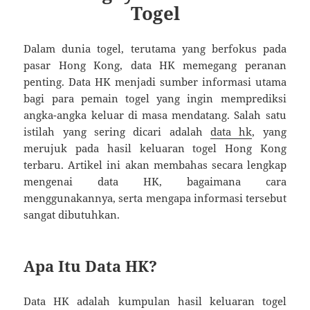
Togel
Dalam dunia togel, terutama yang berfokus pada
pasar Hong Kong, data HK memegang peranan
penting. Data HK menjadi sumber informasi utama
bagi para pemain togel yang ingin memprediksi
angka-angka keluar di masa mendatang. Salah satu
istilah yang sering dicari adalah
data hk
, yang
merujuk pada hasil keluaran togel Hong Kong
terbaru. Artikel ini akan membahas secara lengkap
mengenai data HK, bagaimana cara
menggunakannya, serta mengapa informasi tersebut
sangat dibutuhkan.
Apa Itu Data HK?
Data HK adalah kumpulan hasil keluaran togel