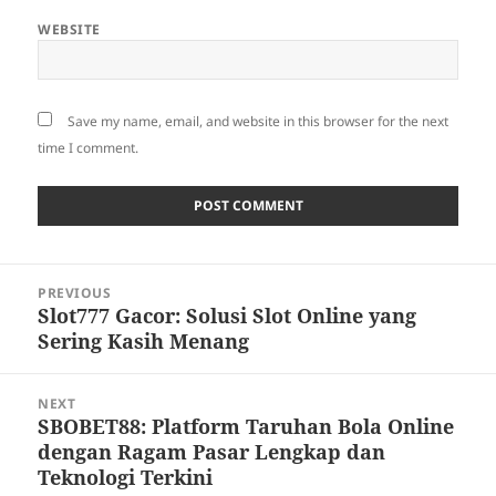
WEBSITE
Save my name, email, and website in this browser for the next
time I comment.
Post
PREVIOUS
navigation
Slot777 Gacor: Solusi Slot Online yang
Previous
Sering Kasih Menang
post:
NEXT
SBOBET88: Platform Taruhan Bola Online
Next
dengan Ragam Pasar Lengkap dan
post:
Teknologi Terkini