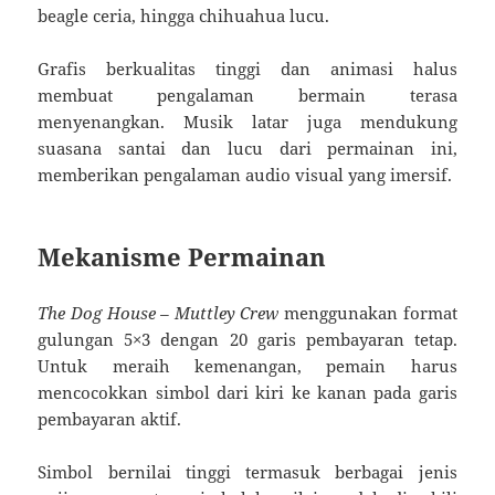
beagle ceria, hingga chihuahua lucu.
Grafis berkualitas tinggi dan animasi halus
membuat pengalaman bermain terasa
menyenangkan. Musik latar juga mendukung
suasana santai dan lucu dari permainan ini,
memberikan pengalaman audio visual yang imersif.
Mekanisme Permainan
The Dog House – Muttley Crew
menggunakan format
gulungan 5×3 dengan 20 garis pembayaran tetap.
Untuk meraih kemenangan, pemain harus
mencocokkan simbol dari kiri ke kanan pada garis
pembayaran aktif.
Simbol bernilai tinggi termasuk berbagai jenis