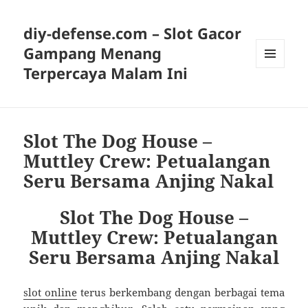
diy-defense.com – Slot Gacor
Gampang Menang
Terpercaya Malam Ini
MENU
AND
WIDGETS
Slot The Dog House –
Muttley Crew: Petualangan
Seru Bersama Anjing Nakal
Slot The Dog House –
Muttley Crew: Petualangan
Seru Bersama Anjing Nakal
slot online
terus berkembang dengan berbagai tema