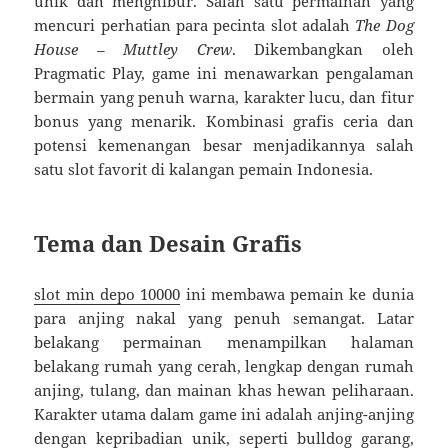
unik dan menghibur. Salah satu permainan yang
mencuri perhatian para pecinta slot adalah
The Dog
House – Muttley Crew
. Dikembangkan oleh
Pragmatic Play, game ini menawarkan pengalaman
bermain yang penuh warna, karakter lucu, dan fitur
bonus yang menarik. Kombinasi grafis ceria dan
potensi kemenangan besar menjadikannya salah
satu slot favorit di kalangan pemain Indonesia.
Tema dan Desain Grafis
slot min depo 10000
ini membawa pemain ke dunia
para anjing nakal yang penuh semangat. Latar
belakang permainan menampilkan halaman
belakang rumah yang cerah, lengkap dengan rumah
anjing, tulang, dan mainan khas hewan peliharaan.
Karakter utama dalam game ini adalah anjing-anjing
dengan kepribadian unik, seperti bulldog garang,