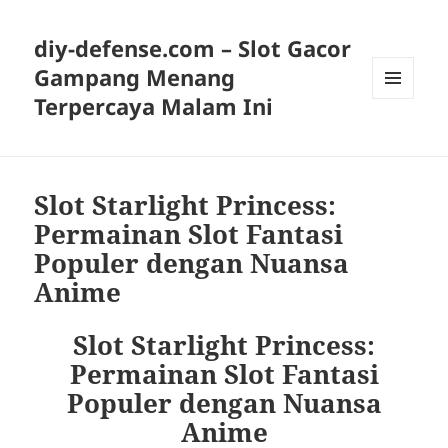
diy-defense.com – Slot Gacor
Gampang Menang
Terpercaya Malam Ini
MENU
AND
WIDGETS
Slot Starlight Princess:
Permainan Slot Fantasi
Populer dengan Nuansa
Anime
Slot Starlight Princess:
Permainan Slot Fantasi
Populer dengan Nuansa
Anime