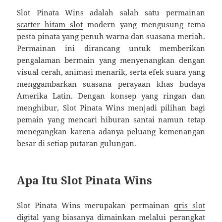
Slot Pinata Wins adalah salah satu permainan
scatter hitam slot
modern yang mengusung tema
pesta pinata yang penuh warna dan suasana meriah.
Permainan ini dirancang untuk memberikan
pengalaman bermain yang menyenangkan dengan
visual cerah, animasi menarik, serta efek suara yang
menggambarkan suasana perayaan khas budaya
Amerika Latin. Dengan konsep yang ringan dan
menghibur, Slot Pinata Wins menjadi pilihan bagi
pemain yang mencari hiburan santai namun tetap
menegangkan karena adanya peluang kemenangan
besar di setiap putaran gulungan.
Apa Itu Slot Pinata Wins
Slot Pinata Wins merupakan permainan
qris slot
digital yang biasanya dimainkan melalui perangkat