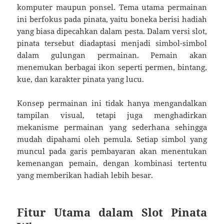
komputer maupun ponsel. Tema utama permainan
ini berfokus pada pinata, yaitu boneka berisi hadiah
yang biasa dipecahkan dalam pesta. Dalam versi slot,
pinata tersebut diadaptasi menjadi simbol-simbol
dalam gulungan permainan. Pemain akan
menemukan berbagai ikon seperti permen, bintang,
kue, dan karakter pinata yang lucu.
Konsep permainan ini tidak hanya mengandalkan
tampilan visual, tetapi juga menghadirkan
mekanisme permainan yang sederhana sehingga
mudah dipahami oleh pemula. Setiap simbol yang
muncul pada garis pembayaran akan menentukan
kemenangan pemain, dengan kombinasi tertentu
yang memberikan hadiah lebih besar.
Fitur Utama dalam Slot Pinata