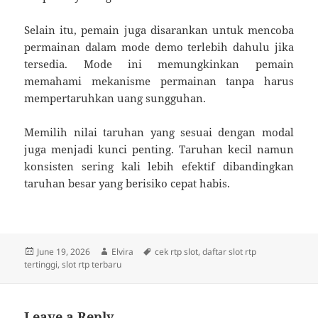
Selain itu, pemain juga disarankan untuk mencoba
permainan dalam mode demo terlebih dahulu jika
tersedia. Mode ini memungkinkan pemain
memahami mekanisme permainan tanpa harus
mempertaruhkan uang sungguhan.
Memilih nilai taruhan yang sesuai dengan modal
juga menjadi kunci penting. Taruhan kecil namun
konsisten sering kali lebih efektif dibandingkan
taruhan besar yang berisiko cepat habis.
Posted
Author
Tags
June 19, 2026
Elvira
cek rtp slot
,
daftar slot rtp
on
tertinggi
,
slot rtp terbaru
Leave a Reply