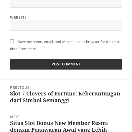
WEBSITE
Save my name, email, and website in this browser for the next
time I comment.
Post
PREVIOUS
navigation
Slot 7 Clovers of Fortune: Keberuntungan
Previous
dari Simbol Semanggi
post:
NEXT
Situs Slot Bonus New Member Resmi
Next
dengan Penawaran Awal yang Lebih
post: