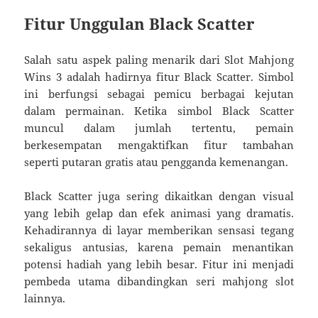
Fitur Unggulan Black Scatter
Salah satu aspek paling menarik dari Slot Mahjong
Wins 3 adalah hadirnya fitur Black Scatter. Simbol
ini berfungsi sebagai pemicu berbagai kejutan
dalam permainan. Ketika simbol Black Scatter
muncul dalam jumlah tertentu, pemain
berkesempatan mengaktifkan fitur tambahan
seperti putaran gratis atau pengganda kemenangan.
Black Scatter juga sering dikaitkan dengan visual
yang lebih gelap dan efek animasi yang dramatis.
Kehadirannya di layar memberikan sensasi tegang
sekaligus antusias, karena pemain menantikan
potensi hadiah yang lebih besar. Fitur ini menjadi
pembeda utama dibandingkan seri mahjong slot
lainnya.