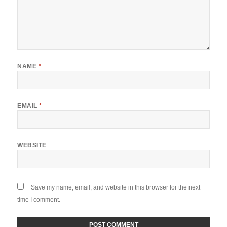
NAME
*
EMAIL
*
WEBSITE
Save my name, email, and website in this browser for the next
time I comment.