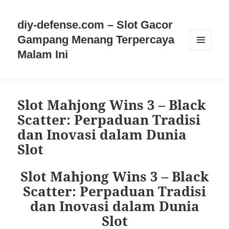
diy-defense.com – Slot Gacor
Gampang Menang Terpercaya
Malam Ini
MENU
AND
WIDGETS
Slot Mahjong Wins 3 – Black
Scatter: Perpaduan Tradisi
dan Inovasi dalam Dunia
Slot
Slot Mahjong Wins 3 – Black
Scatter: Perpaduan Tradisi
dan Inovasi dalam Dunia
Slot