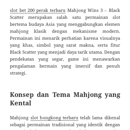
slot bet 200 perak terbaru
Mahjong Wins 3 – Black
Scatter merupakan salah satu permainan slot
bertema budaya Asia yang menggabungkan elemen
mahjong klasik dengan mekanisme modern.
Permainan ini menarik perhatian karena visualnya
yang khas, simbol yang sarat makna, serta fitur
Black Scatter yang menjadi daya tarik utama. Dengan
pendekatan yang segar, game ini menawarkan
pengalaman bermain yang imersif dan penuh
strategi.
Konsep dan Tema Mahjong yang
Kental
Mahjong
slot hongkong terbaru
telah lama dikenal
sebagai permainan tradisional yang identik dengan