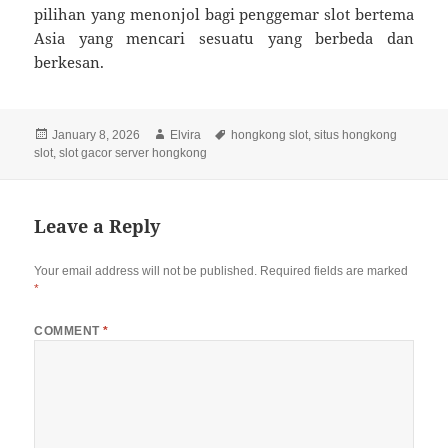
pilihan yang menonjol bagi penggemar slot bertema
Asia yang mencari sesuatu yang berbeda dan
berkesan.
Posted
Author
Tags
January 8, 2026
Elvira
hongkong slot
,
situs hongkong
on
slot
,
slot gacor server hongkong
Leave a Reply
Your email address will not be published.
Required fields are marked
*
COMMENT
*