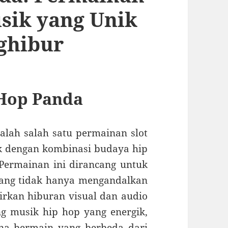
sik yang Unik
ghibur
 Hop Panda
lah salah satu permainan slot
k dengan kombinasi budaya hip
Permainan ini dirancang untuk
ang tidak hanya mengandalkan
irkan hiburan visual dan audio
g musik hip hop yang energik,
ana bermain yang berbeda dari