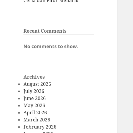
Ceria dan Fitur Menarik
Recent Comments
No comments to show.
Archives
August 2026
July 2026
June 2026
May 2026
April 2026
March 2026
February 2026