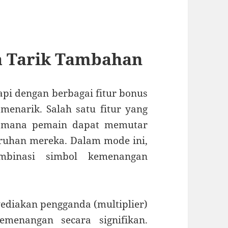
a Tarik Tambahan
api dengan berbagai fitur bonus
narik. Salah satu fitur yang
di mana pemain dapat memutar
ruhan mereka. Dalam mode ini,
mbinasi simbol kemenangan
ediakan pengganda (multiplier)
emenangan secara signifikan.