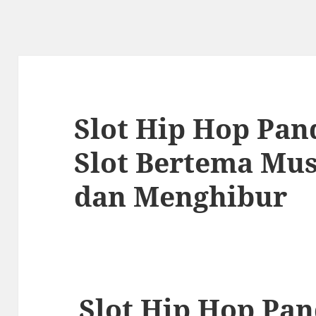
Slot Hip Hop Pan
Slot Bertema Mus
dan Menghibur
Slot Hip Hop Pa