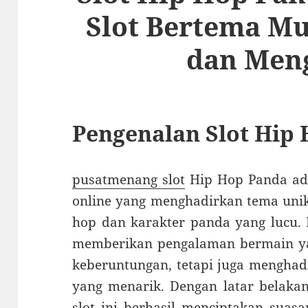
Slot Bertema Mu
dan Men
Pengenalan Slot Hip
pusatmenang slot
Hip Hop Panda ada
online yang menghadirkan tema uni
hop dan karakter panda yang lucu. 
memberikan pengalaman bermain y
keberuntungan, tetapi juga menghad
yang menarik. Dengan latar belakan
slot ini berhasil menciptakan suas