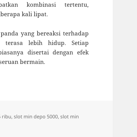
atkan kombinasi tertentu,
erapa kali lipat.
r panda yang bereaksi terhadap
terasa lebih hidup. Setiap
iasanya disertai dengan efek
seruan bermain.
 ribu
,
slot min depo 5000
,
slot min