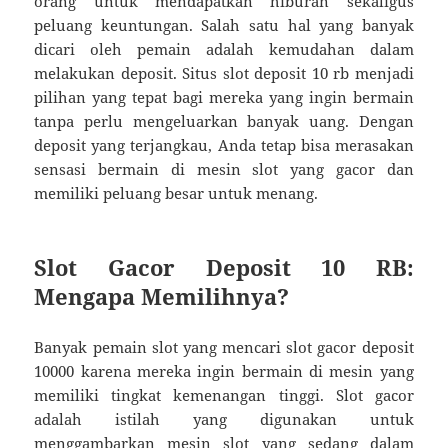
orang untuk mendapatkan hiburan sekaligus
peluang keuntungan. Salah satu hal yang banyak
dicari oleh pemain adalah kemudahan dalam
melakukan deposit. Situs slot deposit 10 rb menjadi
pilihan yang tepat bagi mereka yang ingin bermain
tanpa perlu mengeluarkan banyak uang. Dengan
deposit yang terjangkau, Anda tetap bisa merasakan
sensasi bermain di mesin slot yang gacor dan
memiliki peluang besar untuk menang.
Slot Gacor Deposit 10 RB:
Mengapa Memilihnya?
Banyak pemain slot yang mencari slot gacor deposit
10000 karena mereka ingin bermain di mesin yang
memiliki tingkat kemenangan tinggi. Slot gacor
adalah istilah yang digunakan untuk
menggambarkan mesin slot yang sedang dalam