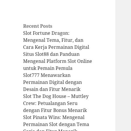
Recent Posts
Slot Fortune Dragon:
Mengenal Tema, Fitur, dan
Cara Kerja Permainan Digital
Situs Slot88 dan Panduan
Mengenal Platform Slot Online
untuk Pemain Pemula
Slot777 Menawarkan
Permainan Digital dengan
Desain dan Fitur Menarik
Slot The Dog House – Muttley
Crew: Petualangan Seru
dengan Fitur Bonus Menarik
Slot Pinata Wins: Mengenal
Permainan Slot dengan Tema