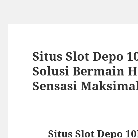
Situs Slot Depo 1
Solusi Bermain 
Sensasi Maksima
Situs Slot Depo 10