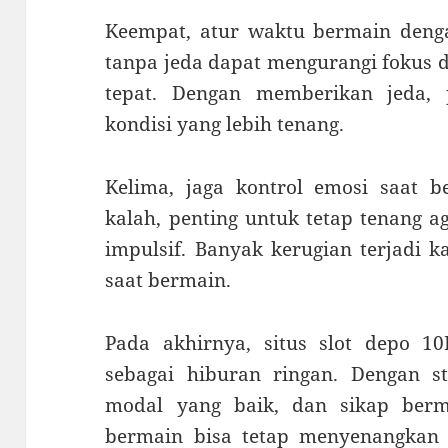
Keempat, atur waktu bermain denga
tanpa jeda dapat mengurangi fokus
tepat. Dengan memberikan jeda,
kondisi yang lebih tenang.
Kelima, jaga kontrol emosi saat
kalah, penting untuk tetap tenang 
impulsif. Banyak kerugian terjadi 
saat bermain.
Pada akhirnya, situs slot depo 10
sebagai hiburan ringan. Dengan st
modal yang baik, dan sikap berm
bermain bisa tetap menyenangkan