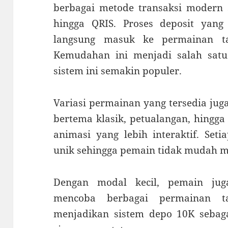
berbagai metode transaksi modern se
hingga QRIS. Proses deposit yan
langsung masuk ke permainan t
Kemudahan ini menjadi salah sat
sistem ini semakin populer.
Variasi permainan yang tersedia juga
bertema klasik, petualangan, hingga
animasi yang lebih interaktif. Seti
unik sehingga pemain tidak mudah m
Dengan modal kecil, pemain jug
mencoba berbagai permainan ta
menjadikan sistem depo 10K sebaga