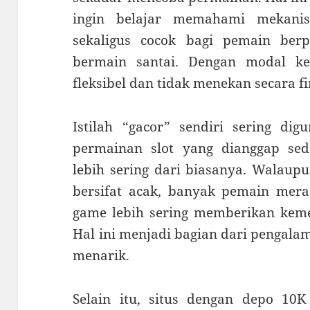
ingin belajar memahami mekanism
sekaligus cocok bagi pemain ber
bermain santai. Dengan modal ke
fleksibel dan tidak menekan secara fi
Istilah “gacor” sendiri sering d
permainan slot yang dianggap s
lebih sering dari biasanya. Walaup
bersifat acak, banyak pemain mera
game lebih sering memberikan kemen
Hal ini menjadi bagian dari pengal
menarik.
Selain itu, situs dengan depo 