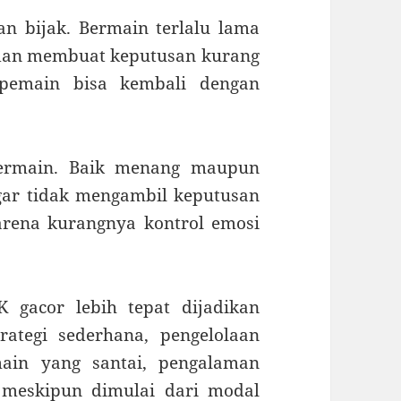
n bijak. Bermain terlalu lama
 dan membuat keputusan kurang
 pemain bisa kembali dengan
 bermain. Baik menang maupun
agar tidak mengambil keputusan
karena kurangnya kontrol emosi
K gacor lebih tepat dijadikan
rategi sederhana, pengelolaan
ain yang santai, pengalaman
 meskipun dimulai dari modal