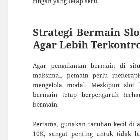
ringan yang tetap seru.
Strategi Bermain Sl
Agar Lebih Terkontro
Agar pengalaman bermain di si
maksimal, pemain perlu menerapk
mengelola modal. Meskipun slot 
bermain tetap berpengaruh terh
bermain.
Pertama, gunakan taruhan kecil di
10K, sangat penting untuk tidak 