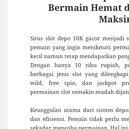
Bermain Hemat d
Maksi
Situs slot depo 10K gacor menjadi s
pemain yang ingin menikmati perma
kecil namun tetap mendapatkan pen
Dengan hanya 10 ribu rupiah, p
berbagai jenis slot yang dilengkapi
wild, free spin, dan jackpot pr
permainan slot semakin mudah dijan
Keunggulan utama dari sistem depos
dan efisiensi. Pemain tidak perlu 
sekadar mencoba permainan. Hal in