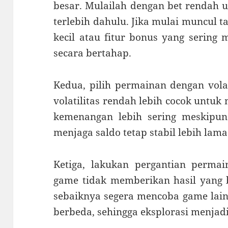
besar. Mulailah dengan bet rendah
terlebih dahulu. Jika mulai muncul t
kecil atau fitur bonus yang sering 
secara bertahap.
Kedua, pilih permainan dengan volat
volatilitas rendah lebih cocok untu
kemenangan lebih sering meskipun 
menjaga saldo tetap stabil lebih lama
Ketiga, lakukan pergantian permain
game tidak memberikan hasil yang b
sebaiknya segera mencoba game lain.
berbeda, sehingga eksplorasi menjadi