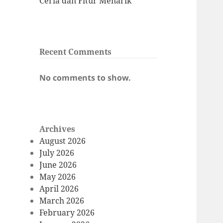
Ceria dan Fitur Menarik
Recent Comments
No comments to show.
Archives
August 2026
July 2026
June 2026
May 2026
April 2026
March 2026
February 2026