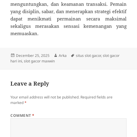
menguntungkan, dan keamanan transaksi. Pemain
yang disiplin, sabar, dan menerapkan strategi efektif
dapat menikmati permainan secara maksimal
sekaligus merasakan sensasi kemenangan yang
memuaskan.
Posted
Author
Tags
December 25, 2025
Arka
situs slot gacor
,
slot gacor
on
hari ini
,
slot gacor maxwin
Leave a Reply
Your email address will not be published.
Required fields are
marked
*
COMMENT
*