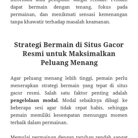
dapat bermain dengan tenang, fokus pada
permainan, dan menikmati sensasi kemenangan
tanpa khawatir terhadap masalah keamanan.
Strategi Bermain di Situs Gacor
Resmi untuk Maksimalkan
Peluang Menang
Agar peluang menang lebih tinggi, pemain perlu
menerapkan strategi bermain yang tepat di situs
gacor resmi. Salah satu faktor penting adalah
pengelolaan modal
. Modal sebaiknya dibagi ke
beberapa sesi agar tidak cepat habis, sehingga
pemain memiliki kesempatan menunggu momen
terbaik dalam permainan.
Memulai permainan dengan taruhan rendah sangat