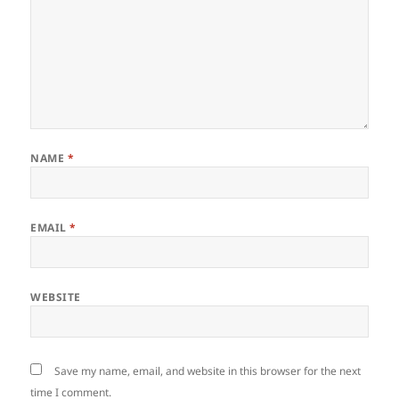
NAME
*
EMAIL
*
WEBSITE
Save my name, email, and website in this browser for the next
time I comment.