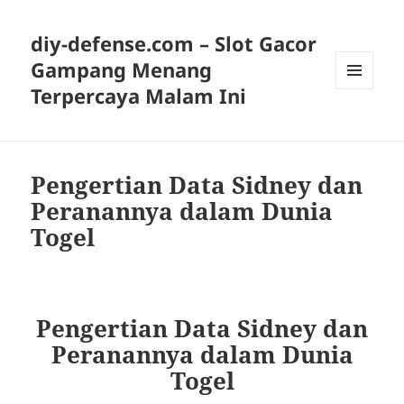
diy-defense.com – Slot Gacor
Gampang Menang
Terpercaya Malam Ini
MENU
AND
WIDGETS
Pengertian Data Sidney dan
Peranannya dalam Dunia
Togel
Pengertian Data Sidney dan
Peranannya dalam Dunia
Togel