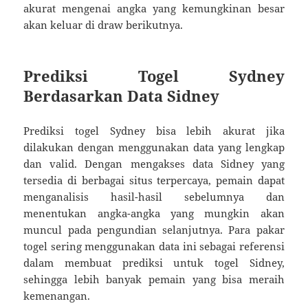
akurat mengenai angka yang kemungkinan besar
akan keluar di draw berikutnya.
Prediksi Togel Sydney
Berdasarkan Data Sidney
Prediksi togel Sydney bisa lebih akurat jika
dilakukan dengan menggunakan data yang lengkap
dan valid. Dengan mengakses data Sidney yang
tersedia di berbagai situs terpercaya, pemain dapat
menganalisis hasil-hasil sebelumnya dan
menentukan angka-angka yang mungkin akan
muncul pada pengundian selanjutnya. Para pakar
togel sering menggunakan data ini sebagai referensi
dalam membuat prediksi untuk togel Sidney,
sehingga lebih banyak pemain yang bisa meraih
kemenangan.