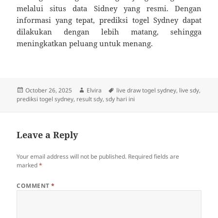
melalui situs data Sidney yang resmi. Dengan
informasi yang tepat, prediksi togel Sydney dapat
dilakukan dengan lebih matang, sehingga
meningkatkan peluang untuk menang.
Posted
Author
Tags
October 26, 2025
Elvira
live draw togel sydney
,
live sdy
,
on
prediksi togel sydney
,
result sdy
,
sdy hari ini
Leave a Reply
Your email address will not be published.
Required fields are
marked
*
COMMENT
*