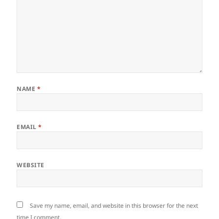
NAME
*
EMAIL
*
WEBSITE
Save my name, email, and website in this browser for the next
time I comment.