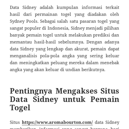
Data Sidney adalah kumpulan informasi terkait
hasil dari permainan togel yang diadakan oleh
Sydney Pools. Sebagai salah satu pasaran togel yang
sangat populer di Indonesia, Sidney menjadi pilihan
banyak pemain togel untuk melakukan prediksi dan
memantau hasil-hasil sebelumnya. Dengan adanya
data Sidney yang lengkap dan akurat, pemain dapat
menganalisis pola-pola angka yang sering keluar
dan meningkatkan peluang mereka dalam menebak
angka yang akan keluar di undian berikutnya.
Pentingnya Mengakses Situs
Data Sidney untuk Pemain
Togel
Situs
https://www.aromabourton.com/
data Sidney