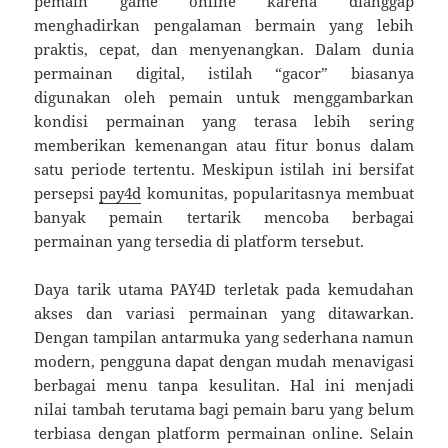
pemain game online karena dianggap
menghadirkan pengalaman bermain yang lebih
praktis, cepat, dan menyenangkan. Dalam dunia
permainan digital, istilah “gacor” biasanya
digunakan oleh pemain untuk menggambarkan
kondisi permainan yang terasa lebih sering
memberikan kemenangan atau fitur bonus dalam
satu periode tertentu. Meskipun istilah ini bersifat
persepsi
pay4d
komunitas, popularitasnya membuat
banyak pemain tertarik mencoba berbagai
permainan yang tersedia di platform tersebut.
Daya tarik utama PAY4D terletak pada kemudahan
akses dan variasi permainan yang ditawarkan.
Dengan tampilan antarmuka yang sederhana namun
modern, pengguna dapat dengan mudah menavigasi
berbagai menu tanpa kesulitan. Hal ini menjadi
nilai tambah terutama bagi pemain baru yang belum
terbiasa dengan platform permainan online. Selain