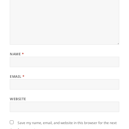
NAME
*
EMAIL
*
WEBSITE
Save my name, email, and website in this browser for the next