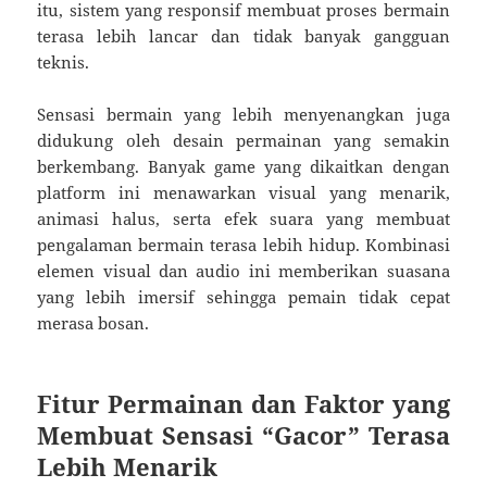
itu, sistem yang responsif membuat proses bermain
terasa lebih lancar dan tidak banyak gangguan
teknis.
Sensasi bermain yang lebih menyenangkan juga
didukung oleh desain permainan yang semakin
berkembang. Banyak game yang dikaitkan dengan
platform ini menawarkan visual yang menarik,
animasi halus, serta efek suara yang membuat
pengalaman bermain terasa lebih hidup. Kombinasi
elemen visual dan audio ini memberikan suasana
yang lebih imersif sehingga pemain tidak cepat
merasa bosan.
Fitur Permainan dan Faktor yang
Membuat Sensasi “Gacor” Terasa
Lebih Menarik