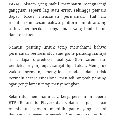
PAY4D. Sistem yang stabil membantu mengurangi
gangguan seperti lag atau error, sehingga pemain
dapat fokus menikmati permainan. Hal ini
memberikan kesan bahwa platform ini dirancang
untuk memberikan pengalaman yang lebih halus
dan konsisten.
Namun, penting untuk tetap memahami bahwa
permainan berbasis slot atau game peluang lainnya
tidak dapat diprediksi hasilnya. Oleh karena itu,
pendekatan yang bijak sangat diperlukan. Mengatur
waktu bermain, mengelola modal, dan tidak
bermain secara emosional menjadi langkah penting
agar pengalaman tetap menyenangkan.
Selain itu, memahami cara kerja permainan seperti
RTP (Return to Player) dan volatilitas juga dapat
membantu pemain memilih game yang sesuai
dengan gaya bermain mereka. Slot dengan volatilitas