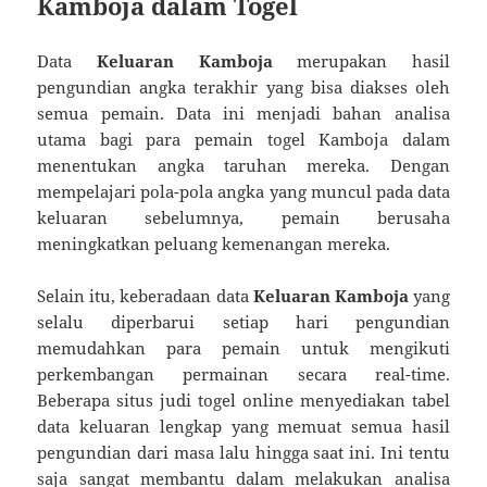
Kamboja dalam Togel
Data
Keluaran Kamboja
merupakan hasil
pengundian angka terakhir yang bisa diakses oleh
semua pemain. Data ini menjadi bahan analisa
utama bagi para pemain togel Kamboja dalam
menentukan angka taruhan mereka. Dengan
mempelajari pola-pola angka yang muncul pada data
keluaran sebelumnya, pemain berusaha
meningkatkan peluang kemenangan mereka.
Selain itu, keberadaan data
Keluaran Kamboja
yang
selalu diperbarui setiap hari pengundian
memudahkan para pemain untuk mengikuti
perkembangan permainan secara real-time.
Beberapa situs judi togel online menyediakan tabel
data keluaran lengkap yang memuat semua hasil
pengundian dari masa lalu hingga saat ini. Ini tentu
saja sangat membantu dalam melakukan analisa