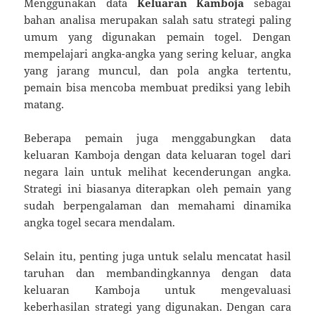
Menggunakan data
Keluaran Kamboja
sebagai
bahan analisa merupakan salah satu strategi paling
umum yang digunakan pemain togel. Dengan
mempelajari angka-angka yang sering keluar, angka
yang jarang muncul, dan pola angka tertentu,
pemain bisa mencoba membuat prediksi yang lebih
matang.
Beberapa pemain juga menggabungkan data
keluaran Kamboja dengan data keluaran togel dari
negara lain untuk melihat kecenderungan angka.
Strategi ini biasanya diterapkan oleh pemain yang
sudah berpengalaman dan memahami dinamika
angka togel secara mendalam.
Selain itu, penting juga untuk selalu mencatat hasil
taruhan dan membandingkannya dengan data
keluaran Kamboja untuk mengevaluasi
keberhasilan strategi yang digunakan. Dengan cara