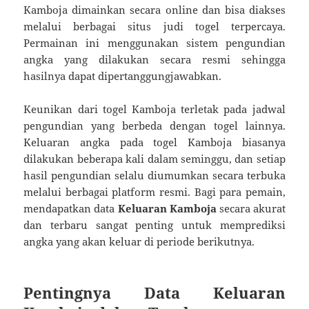
Kamboja dimainkan secara online dan bisa diakses
melalui berbagai situs judi togel terpercaya.
Permainan ini menggunakan sistem pengundian
angka yang dilakukan secara resmi sehingga
hasilnya dapat dipertanggungjawabkan.
Keunikan dari togel Kamboja terletak pada jadwal
pengundian yang berbeda dengan togel lainnya.
Keluaran angka pada togel Kamboja biasanya
dilakukan beberapa kali dalam seminggu, dan setiap
hasil pengundian selalu diumumkan secara terbuka
melalui berbagai platform resmi. Bagi para pemain,
mendapatkan data
Keluaran Kamboja
secara akurat
dan terbaru sangat penting untuk memprediksi
angka yang akan keluar di periode berikutnya.
Pentingnya Data Keluaran