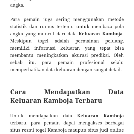
angka.
Para pemain juga sering menggunakan metode
statistik dan rumus tertentu untuk membaca pola
angka yang muncul dari data
Keluaran Kamboja
.
Meskipun togel adalah permainan peluang,
memiliki informasi keluaran yang tepat bisa
membantu meningkatkan akurasi prediksi. Oleh
sebab itu, para pemain profesional selalu
memperhatikan data keluaran dengan sangat detail.
Cara Mendapatkan Data
Keluaran Kamboja Terbaru
Untuk mendapatkan data
Keluaran Kamboja
terbaru, para pemain dapat mengakses berbagai
situs resmi togel Kamboja maupun situs judi online