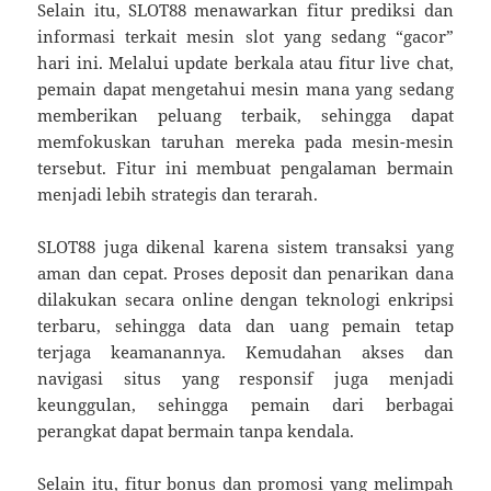
Selain itu, SLOT88 menawarkan fitur prediksi dan
informasi terkait mesin slot yang sedang “gacor”
hari ini. Melalui update berkala atau fitur live chat,
pemain dapat mengetahui mesin mana yang sedang
memberikan peluang terbaik, sehingga dapat
memfokuskan taruhan mereka pada mesin-mesin
tersebut. Fitur ini membuat pengalaman bermain
menjadi lebih strategis dan terarah.
SLOT88 juga dikenal karena sistem transaksi yang
aman dan cepat. Proses deposit dan penarikan dana
dilakukan secara online dengan teknologi enkripsi
terbaru, sehingga data dan uang pemain tetap
terjaga keamanannya. Kemudahan akses dan
navigasi situs yang responsif juga menjadi
keunggulan, sehingga pemain dari berbagai
perangkat dapat bermain tanpa kendala.
Selain itu, fitur bonus dan promosi yang melimpah