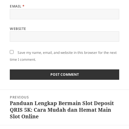
EMAIL
*
WEBSITE
Save my name, email, and website in this browser for the next
time I comment.
Post
PREVIOUS
navigation
Panduan Lengkap Bermain Slot Deposit
Previous
QRIS 5K: Cara Mudah dan Hemat Main
post:
Slot Online