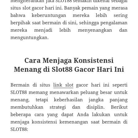
mengherankan jika SLOT88 semakin dikenal sebagai
situs slot gacor hari ini. Banyak pemain yang merasa
bahwa keberuntungan mereka lebih sering
berpihak saat bermain di sini, sehingga pengalaman
mereka menjadi lebih menyenangkan dan
menguntungkan.
Cara Menjaga Konsistensi
Menang di Slot88 Gacor Hari Ini
Bermain di situs
link slot
gacor hari ini seperti
SLOT88 memang menawarkan peluang besar untuk
menang, tetapi keberhasilan jangka panjang
membutuhkan strategi dan disiplin. Berikut
beberapa cara yang dapat Anda lakukan untuk
menjaga konsistensi kemenangan saat bermain di
SLOT88: