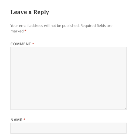
Leave a Reply
Your email address will not be published.
Required fields are
marked
*
COMMENT
*
NAME
*