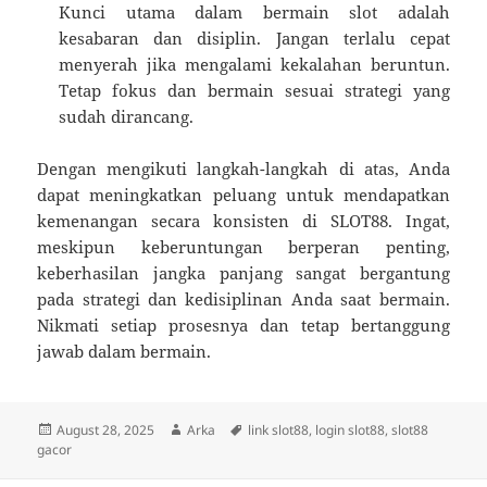
Kunci utama dalam bermain slot adalah
kesabaran dan disiplin. Jangan terlalu cepat
menyerah jika mengalami kekalahan beruntun.
Tetap fokus dan bermain sesuai strategi yang
sudah dirancang.
Dengan mengikuti langkah-langkah di atas, Anda
dapat meningkatkan peluang untuk mendapatkan
kemenangan secara konsisten di SLOT88. Ingat,
meskipun keberuntungan berperan penting,
keberhasilan jangka panjang sangat bergantung
pada strategi dan kedisiplinan Anda saat bermain.
Nikmati setiap prosesnya dan tetap bertanggung
jawab dalam bermain.
Posted
Author
Tags
August 28, 2025
Arka
link slot88
,
login slot88
,
slot88
on
gacor