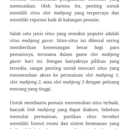
memuaskan. Oleh karena itu, penting untuk
memilih
situs slot mahjong
yang terpercaya dan
memiliki reputasi baik di kalangan pemain.
Salah satu jenis situs yang semakin populer adalah
situs mahjong gacor
. Situs-situs ini dikenal sering
memberikan kemenangan besar bagi para
pemainnya, terutama dalam game
slot mahjong
gacor hari ini
. Dengan banyaknya pilihan yang
tersedia, sangat penting untuk mencari situs yang
menawarkan akses ke permainan
slot mahjong 1,
slot mahjong 2
, atau
slot mahjong 3
dengan peluang
menang yang tinggi.
Untuk membantu pemain menemukan situs terbaik,
banyak
link mahjong
yang dapat diakses. Sebelum
memulai permainan, pastikan situs tersebut
memiliki lisensi resmi dan sistem keamanan yang