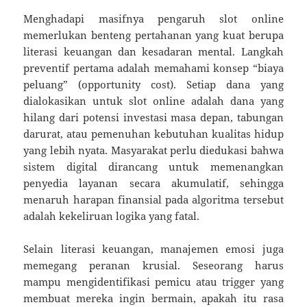
Menghadapi masifnya pengaruh slot online
memerlukan benteng pertahanan yang kuat berupa
literasi keuangan dan kesadaran mental. Langkah
preventif pertama adalah memahami konsep “biaya
peluang” (opportunity cost). Setiap dana yang
dialokasikan untuk slot online adalah dana yang
hilang dari potensi investasi masa depan, tabungan
darurat, atau pemenuhan kebutuhan kualitas hidup
yang lebih nyata. Masyarakat perlu diedukasi bahwa
sistem digital dirancang untuk memenangkan
penyedia layanan secara akumulatif, sehingga
menaruh harapan finansial pada algoritma tersebut
adalah kekeliruan logika yang fatal.
Selain literasi keuangan, manajemen emosi juga
memegang peranan krusial. Seseorang harus
mampu mengidentifikasi pemicu atau trigger yang
membuat mereka ingin bermain, apakah itu rasa