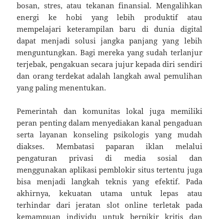
bosan, stres, atau tekanan finansial. Mengalihkan
energi ke hobi yang lebih produktif atau
mempelajari keterampilan baru di dunia digital
dapat menjadi solusi jangka panjang yang lebih
menguntungkan. Bagi mereka yang sudah terlanjur
terjebak, pengakuan secara jujur kepada diri sendiri
dan orang terdekat adalah langkah awal pemulihan
yang paling menentukan.
Pemerintah dan komunitas lokal juga memiliki
peran penting dalam menyediakan kanal pengaduan
serta layanan konseling psikologis yang mudah
diakses. Membatasi paparan iklan melalui
pengaturan privasi di media sosial dan
menggunakan aplikasi pemblokir situs tertentu juga
bisa menjadi langkah teknis yang efektif. Pada
akhirnya, kekuatan utama untuk lepas atau
terhindar dari jeratan slot online terletak pada
kemampuan individu untuk berpikir kritis dan