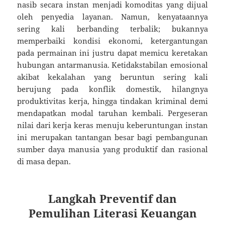
nasib secara instan menjadi komoditas yang dijual
oleh penyedia layanan. Namun, kenyataannya
sering kali berbanding terbalik; bukannya
memperbaiki kondisi ekonomi, ketergantungan
pada permainan ini justru dapat memicu keretakan
hubungan antarmanusia. Ketidakstabilan emosional
akibat kekalahan yang beruntun sering kali
berujung pada konflik domestik, hilangnya
produktivitas kerja, hingga tindakan kriminal demi
mendapatkan modal taruhan kembali. Pergeseran
nilai dari kerja keras menuju keberuntungan instan
ini merupakan tantangan besar bagi pembangunan
sumber daya manusia yang produktif dan rasional
di masa depan.
Langkah Preventif dan
Pemulihan Literasi Keuangan